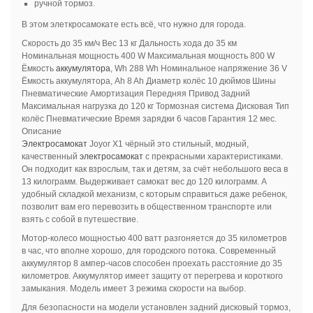
ручной тормоз.
В этом элеткросамокате есть всё, что нужно для города.
Скорость до 35 км/ч Вес 13 кг Дальность хода до 35 км
Номинальная мощность 400 W Максимальная мощность 800 W
Ёмкость
аккумулятора
, Wh 288 Wh Номинальное напряжение 36 V
Ёмкость аккумулятора, Ah 8 Ah Диаметр колёс 10 дюймов Шины
Пневматические Амортизация Передняя Привод Задний
Максимальная нагрузка до 120 кг Тормозная система Дисковая Тип
колёс Пневматические Время зарядки 6 часов Гарантия 12 мес.
Описание
Электросамокат
Joyor X1 чёрный это стильный, модный,
качественный
электросамокат
с прекрасными характеристиками.
Он подходит как взрослым, так и детям, за счёт небольшого веса в
13 килограмм. Выдерживает самокат вес до 120 килограмм. А
удобный складкой механизм, с которым справиться даже ребенок,
позволит вам его перевозить в общественном транспорте или
взять с собой в путешествие.
Мотор-колесо мощностью 400 ватт разгоняется до 35 километров
в час, что вполне хорошо, для городского потока. Современный
аккумулятор 8 ампер-часов способен проехать расстояние до 35
километров. Аккумулятор имеет защиту от перегрева и короткого
замыкания. Модель имеет 3 режима скорости на выбор.
Для безопасности на модели установлен задний дисковый тормоз,