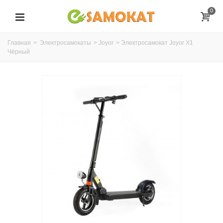
0
Главная
>
Электросамокаты
>
Joyor
>
Электросамокат Joyor X1
Чёрный