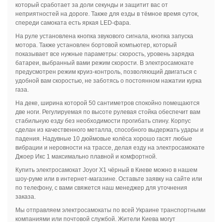
который сработает за доли секунды и защитит вас от
неприятностей на дороге. Также для езды в тёмное время суток,
спереди самоката есть яркая LED-фара.
На руле установлена кнопка звукового сигнала, кнопка запуска
мотора. Также установлен бортовой компьютер, который
показывает все нужные параметры: скорость, уровень зарядка
батареи, выбранный вами режим скорости. В электросамокате
предусмотрен режим круиз-контроль, позволяющий двигаться с
удобной вам скоростью, не заботясь о постоянном нажатии курка
газа.
На деке, ширина которой 50 сантиметров спокойно помещаются
две ноги. Регулируемая по высоте рулевая стойка обеспечит вам
стабильную езду без необходимости прогибать спину. Корпус
сделан из качественного металла, способного выдержать удары и
падения. Надувные 10 дюймовые колёса хорошо гасят любые
вибрации и неровности на трассе, делая езду на электросамокате
Джоер Икс 1 максимально плавной и комфортной.
Купить электросамокат Joyor X1 чёрный в Киеве можно в нашем
шоу-руме или в интернет-магазине. Оставьте заявку на сайте или
по телефону, с вами свяжется наш менеджер для уточнения
заказа.
Мы отправляем электросамокаты по всей Украине транспортными
компаниями или почтовой службой. Жители Киева могут