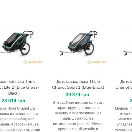
рышка для электросамоката
-80 TUOVT
грн
ера для электросамоката 8
2
грн
мозные колодки
грн
ская коляска Thule
Детская коляска Thule
Детск
В корзину
В корзину
ot Lite 2 (Blue Grass-
Chariot Sport 1 (Blue-Black)
Chariot 
мозной трос для
Black)
ктросамокатов Xiaomi
39 379 грн
грн
23 619 грн
Это удобная детская коляска ,
гарантирующая комфорт
ска Thule Chariot Lite
Модель Th
ребенку и обеспечивающая
нена из качественных
отличн
малышу наиболее
ериалов и обладает
маневре
оптимальные условия. Имеет
манным строением , за
управля
оригинальный дизайн и
его гарантирует высокий
условия 