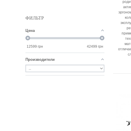
роди
акти
эргоно
ФИЛЬТР
кол
экспл
ре
Цена
прим
тех
мат
12599
грн
42499
грн
отлича
с
Производители