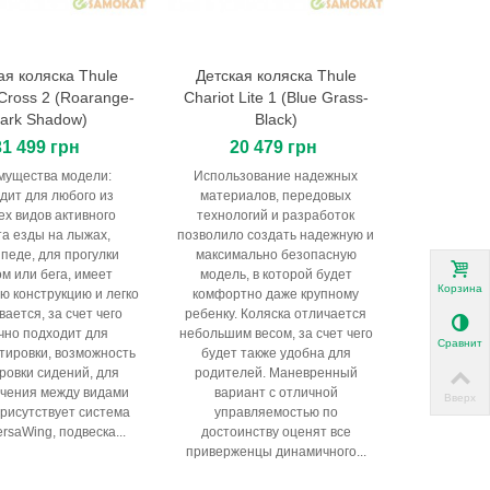
ая коляска Thule
Детская коляска Thule
В корзину
В корзину
 Cross 2 (Roarange-
Chariot Lite 1 (Blue Grass-
ark Shadow)
Black)
31 499 грн
20 479 грн
мущества модели:
Использование надежных
дит для любого из
материалов, передовых
ех видов активного
технологий и разработок
та езды на лыжах,
позволило создать надежную и
педе, для прогулки
максимально безопасную
м или бега, имеет
модель, в которой будет
Корзина
ю конструкцию и легко
комфортно даже крупному
ается, за счет чего
ребенку. Коляска отличается
чно подходит для
небольшим весом, за счет чего
Сравнить
тировки, возможность
будет также удобна для
ровки сидений, для
родителей. Маневренный
чения между видами
вариант с отличной
Вверх
присутствует система
управляемостью по
ersaWing, подвеска...
достоинству оценят все
приверженцы динамичного...