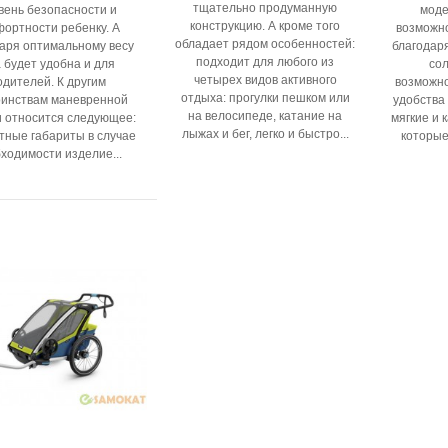
тщательно продуманную
вень безопасности и
моде
конструкцию. А кроме того
фортности ребенку. А
возможно
обладает рядом особенностей:
аря оптимальному весу
благодар
подходит для любого из
 будет удобна и для
сол
четырех видов активного
одителей. К другим
возможно
отдыха: прогулки пешком или
оинствам маневренной
удобства
на велосипеде, катание на
 относится следующее:
мягкие и 
лыжах и бег, легко и быстро...
тные габариты в случае
которые
ходимости изделие...