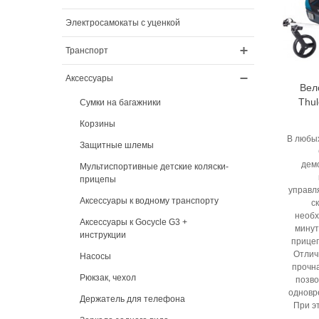
Электросамокаты с уценкой
Транспорт
Аксессуары
Вел
Thul
Сумки на багажники
Корзины
В любых
Защитные шлемы
дем
Мультиспортивные детские коляски-
прицепы
управл
Аксессуары к водному транспорту
с
необх
Аксессуары к Gocycle G3 +
минут
инструкции
прицеп
Отлич
Насосы
прочна
Рюкзак, чехол
позво
одновр
Держатель для телефона
При э