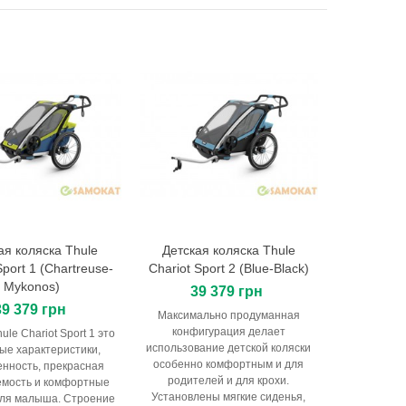
ая коляска Thule
Детская коляска Thule
В корзину
В корзину
Sport 1 (Chartreuse-
Chariot Sport 2 (Blue-Black)
Mykonos)
39 379 грн
39 379 грн
Максимально продуманная
конфигурация делает
ule Chariot Sport 1 это
использование детской коляски
ые характеристики,
особенно комфортным и для
нность, прекрасная
родителей и для крохи.
емость и комфортные
Установлены мягкие сиденья,
для малыша. Строение