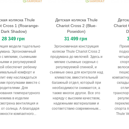
ская коляска Thule
Детская коляска Thule
Детск
В корзину
В корзину
ot Cross 1 (Roarange-
Chariot Cross 2 (Blue-
Chariot
Dark Shadow)
Poseidon)
D
28 349 грн
31 499 грн
укция модели тщательно
Эргономичная конструкция
Преи
умана. Эргономичный
коляски Thule Chariot Cross 2
подхо
н с мягкими, съемными
продумана до мелочей. Здесь и
четыр
ньями и регулируемой
мягкие съемные сиденья с
спор
кой обеспечит ребенку
регулируемой спинкой, и
велоси
симальный комфорт и
съемные окна для контроля над
пешко
лит ему наслаждаться
климатом, вместительный
компактну
ыми прогулками вместе с
багажный отдел, который при
складыв
родителями. Для
необходимости снимается, а
отли
рования температурного
также многое другое. Все это
транспор
режима в изделии
наряду с высоким качеством,
регули
смотрена вентиляция и
надежными материалами и
переклю
 от солнца. А благодаря
соответствию современным...
спорта 
жности компактного...
Thule V