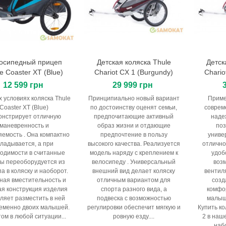
осипедный прицеп
Детская коляска Thule
Детск
В корзину
В корзину
e Coaster XT (Blue)
Chariot CX 1 (Burgundy)
Chario
12 599 грн
29 999 грн
 условиях коляска Thule
Принципиально новый вариант
Приме
Coaster XT (Blue)
по достоинству оценят семьи,
соврем
онстрирует отличную
предпочитающие активный
наде
маневренность и
образ жизни и отдающие
поз
яемость . Она компактно
предпочтение в пользу
униве
кладывается, а при
высокого качества. Реализуется
отлично
одимости в считанные
модель наряду с креплением к
удоб
ы переоборудуется из
велосипеду . Универсальный
воз
а в коляску и наоборот.
внешний вид делает коляску
вентиля
ная вместительность и
отличным вариантом для
созд
я конструкция изделия
спорта разного вида, а
комфо
ляет разместить в ней
подвеска с возможностью
малыш
еменно двоих малышей.
регулировки обеспечит мягкую и
Купить ко
том в любой ситуации...
ровную езду....
2 в наш
наб