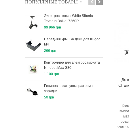
ПОПУЛЯРНЫЕ ТОВАРЫ
Электросамокат White Siberia
Пок
Teverun Baikal 7260R
255
99 966 грн
766 
Передняя крышка деки для Kugoo
Кам
M4
1/2*
266 грн
196 
Контроллер для электросамоката
Тор
Ninebot Max G30
116 
1 100 грн
Дет
Chari
Резиновая заглушка разъема
Тор
зарядки...
эле
50 грн
266 
Коля
выпол
мат
проду
счет ч