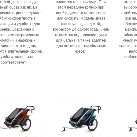
телей , которые ведут
крепится к велосипеду . При
такая к
вный образ жизни. Ее
этом переднее колесо при
выборо
мичное строение делает
необходимости можно снять
семей, ве
яску комфортность в
или сложить. Модель имеет
жизни
уатации и удобство для
аксессуары для детей,
обеспе
бенка. Созданная с
возрастом до одного года. К ним
макси
енением современных
относится подголовник, сумка
абсолю
нологий и надежных
для багажа, а также адаптер
Реализу
ериалов, эта модель
для детских автомобильных
вместе с 
ется длительным сроком
кресел.
вело
лужбы и полностью
особенно
соответствует...