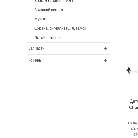
Зеркало заднего вида
Звуковой сигнал
Музыка
Охрана, сигнализация, замок
Детское кресло
Запчасти
Корень
Дет
Char
Thule
соз
сп