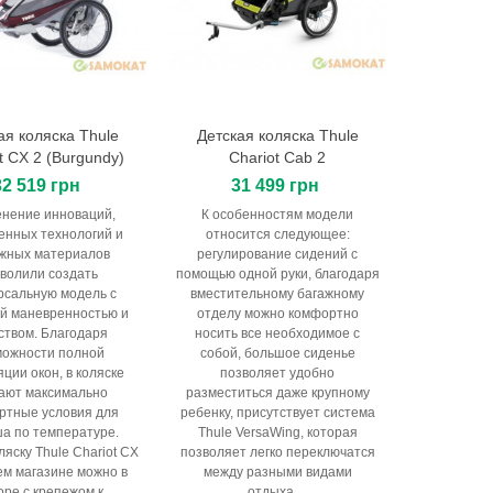
ая коляска Thule
Детская коляска Thule
В корзину
В корзину
t CX 2 (Burgundy)
Chariot Cab 2
32 519 грн
31 499 грн
нение инноваций,
К особенностям модели
енных технологий и
относится следующее:
жных материалов
регулирование сидений с
волили создать
помощью одной руки, благодаря
рсальную модель с
вместительному багажному
й маневренностью и
отделу можно комфортно
ством. Благодаря
носить все необходимое с
можности полной
собой, большое сиденье
ции окон, в коляске
позволяет удобно
ают максимально
разместиться даже крупному
ртные условия для
ребенку, присутствует система
а по температуре.
Thule VersaWing, которая
ляску Thule Chariot CX
позволяет легко переключатся
ем магазине можно в
между разными видами
оре с крепежом к
отдыха,...