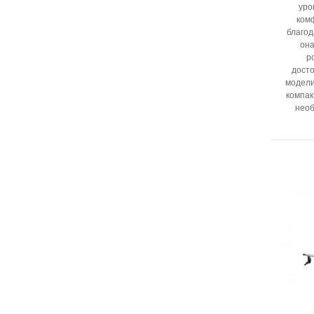
уро
ком
благод
она
р
дост
модели
компак
необ