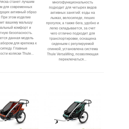
оляска станет лучшим
многофункциональность
м для современных
подходит для четырех видов
дущих активный образ
активных занятий: езды на
. При этом изделие
лыжах, велосипеде, пеших
чит вашему малышу
прогулок, а также бега, удобно и
мальный комфорт и
легко складывается, за счет
тную безопасность.
чего отлично подходит для
ется данная модель
транспортировки, оснащена
набором для крепежа к
сиденьем с регулируемой
сипеду. Главные
спинкой, установлена система
сти коляски Thule...
Thule VersaWing, позволяющая
переключаться...