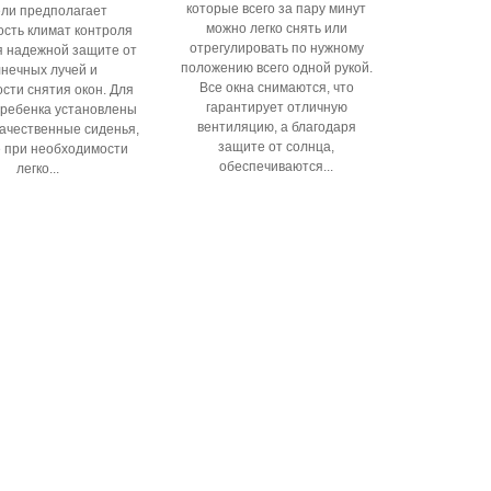
которые всего за пару минут
ли предполагает
можно легко снять или
сть климат контроля
отрегулировать по нужному
я надежной защите от
положению всего одной рукой.
нечных лучей и
Все окна снимаются, что
сти снятия окон. Для
гарантирует отличную
 ребенка установлены
вентиляцию, а благодаря
качественные сиденья,
защите от солнца,
 при необходимости
обеспечиваются...
легко...