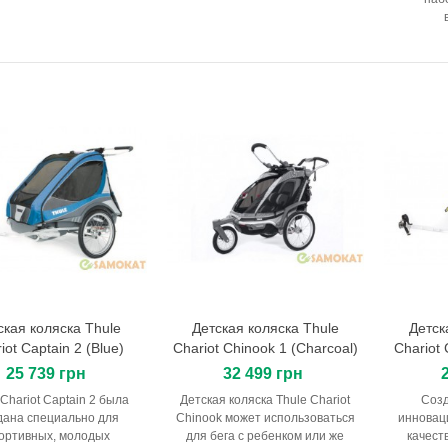
ская коляска Thule
Детская коляска Thule
Детск
В корзину
В корзину
iot Captain 2 (Blue)
Chariot Chinook 1 (Charcoal)
Chariot
25 739 грн
32 499 грн
 Chariot Captain 2 была
Детская коляска Thule Chariot
Созд
дана специально для
Chinook может использоваться
инновац
ортивных, молодых
для бега с ребенком или же
качест