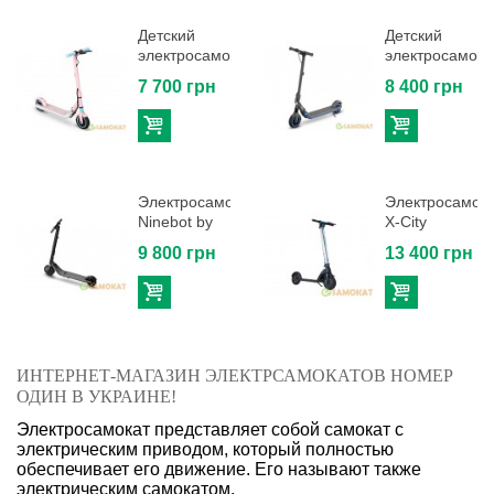
Детский
Детский
электросамокат
электросамока
Ninebot by...
Ninebot by...
7 700 грн
8 400 грн
В
В
корзину
корзину
Электросамокат
Электросамок
Ninebot by
X-City
Segway...
(Убийца
9 800 грн
13 400 грн
M365 и...
В
В
корзину
корзину
ИНТЕРНЕТ-МАГАЗИН ЭЛЕКТРСАМОКАТОВ НОМЕР
ОДИН В УКРАИНЕ!
Электросамокат представляет собой самокат с
электрическим приводом, который полностью
обеспечивает его движение. Его называют также
электрическим самокатом.