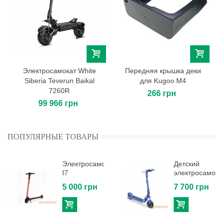
Электросамокат White
Передняя крышка деки
Siberia Teverun Baikal
для Kugoo M4
7260R
266 грн
99 966 грн
ПОПУЛЯРНЫЕ ТОВАРЫ
Электросамокат
Детский
I7
электросамока
Ninebot by...
5 000 грн
7 700 грн
В
В
корзину
корзину