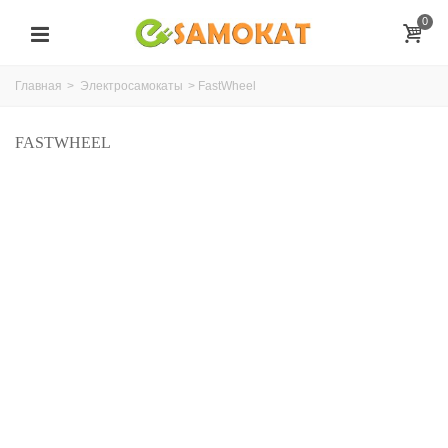
0
Главная
>
Электросамокаты
>
FastWheel
FASTWHEEL