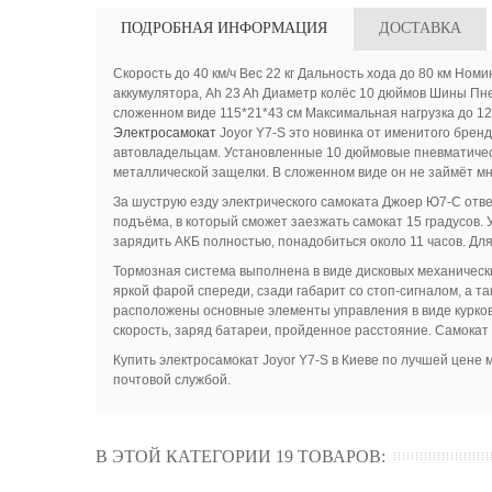
ПОДРОБНАЯ ИНФОРМАЦИЯ
ДОСТАВКА
Скорость до 40 км/ч Вес 22 кг Дальность хода до 80 км Н
аккумулятора, Ah 23 Ah Диаметр колёс 10 дюймов Шины Пн
сложенном виде 115*21*43 см Максимальная нагрузка до 12
Электросамокат
Joyor Y7-S это новинка от именитого брен
автовладельцам. Установленные 10 дюймовые пневматическ
металлической защелки. В сложенном виде он не займёт мн
За шуструю езду электрического самоката Джоер Ю7-С отве
подъёма, в который сможет заезжать самокат 15 градусов.
зарядить АКБ полностью, понадобиться около 11 часов. Дл
Тормозная система выполнена в виде дисковых механически
яркой фарой спереди, сзади габарит со стоп-сигналом, а т
расположены основные элементы управления в виде курков
скорость, заряд батареи, пройденное расстояние. Самока
Купить электросамокат Joyor Y7-S в Киеве по лучшей цене
почтовой службой.
В ЭТОЙ КАТЕГОРИИ 19 ТОВАРОВ: