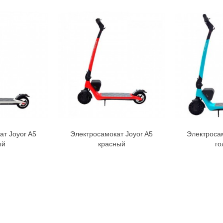
ат Joyor A5
Электросамокат Joyor A5
Электросам
орзину
В корзину
ый
красный
го