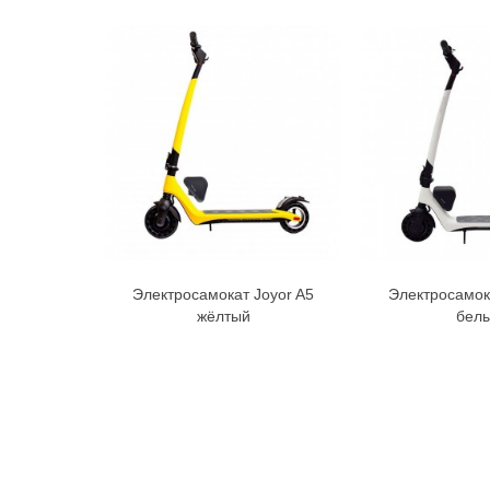
Электросамокат Joyor A5
Электросамок
В корзину
В к
жёлтый
бел