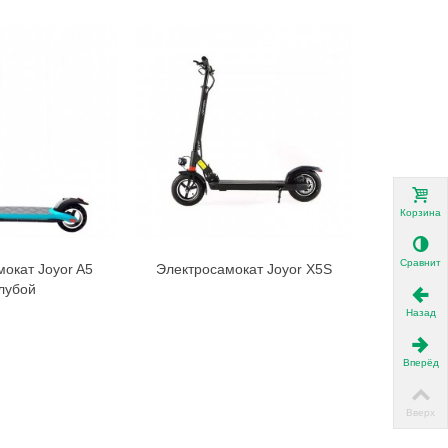
Корзина
Сравнить
окат Joyor A5
Электросамокат Joyor X5S
Электро
В корзину
В корзину
лубой
Назад
Вперёд
Вверх