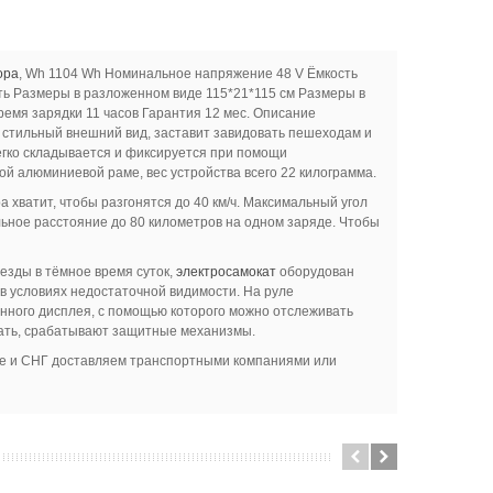
ора
, Wh 1104 Wh Номинальное напряжение 48 V Ёмкость
ь Размеры в разложенном виде 115*21*115 см Размеры в
ремя зарядки 11 часов Гарантия 12 мес. Описание
а стильный внешний вид, заставит завидовать пешеходам и
гко складывается и фиксируется при помощи
ой алюминиевой раме, вес устройства всего 22 килограмма.
хватит, чтобы разгонятся до 40 км/ч. Максимальный угол
льное расстояние до 80 километров на одном заряде. Чтобы
езды в тёмное время суток,
электросамокат
оборудован
 в условиях недостаточной видимости. На руле
нного дисплея, с помощью которого можно отслеживать
нать, срабатывают защитные механизмы.
ине и СНГ доставляем транспортными компаниями или