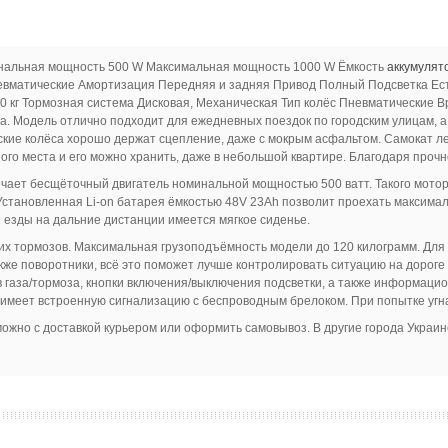
оминальная мощность 500 W Максимальная мощность 1000 W Ёмкость
аккумулят
евматические Амортизация Передняя и задняя Привод Полный Подсветка Ест
0 кг Тормозная система Дисковая, Механическая Тип колёс Пневматические В
да. Модель отлично подходит для ежедневных поездок по городским улицам, 
ие колёса хорошо держат сцепление, даже с мокрым асфальтом. Самокат ле
ого места и его можно хранить, даже в небольшой квартире. Благодаря прочн
чает бесщёточный двигатель номинальной мощностью 500 ватт. Такого мотора 
 Установленная Li-on батарея ёмкостью 48V 23Ah позволит проехать максима
я езды на дальние дистанции имеется мягкое сиденье.
х тормозов. Максимальная грузоподъёмность модели до 120 килограмм. Для 
акже поворотники, всё это поможет лучше контролировать ситуацию на дороге
 газа/тормоза, кнопки включения/выключения подсветки, а также информацио
т имеет встроенную сигнализацию с беспроводным брелоком. При попытке уг
 можно с доставкой курьером или оформить самовывоз. В другие города Укра