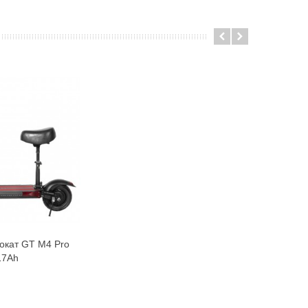
окат GT M4 Pro
В корзину
17Ah