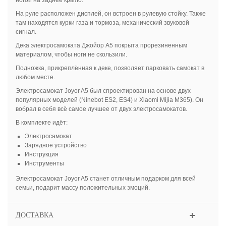
ногой на заднее крыло.
На руле расположен дисплей, он встроен в рулевую стойку. Также
там находятся курки газа и тормоза, механический звуковой
сигнал.
Дека электросамоката Джойор А5 покрыта прорезиненным
материалом, чтобы ноги не скользили.
Подножка, прикреплённая к деке, позволяет парковать самокат в
любом месте.
Электросамокат Joyor A5 был спроектирован на основе двух
популярных моделей (Ninebot ES2, ES4) и Xiaomi Mijia M365). Он
вобрал в себя всё самое лучшее от двух электросамокатов.
В комплекте идёт:
Электросамокат
Зарядное устройство
Инструкция
Инструменты
Электросамокат Joyor A5 станет отличным подарком для всей
семьи, подарит массу положительных эмоций.
ДОСТАВКА