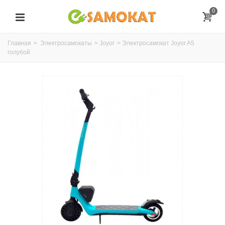
0
Главная
>
Электросамокаты
>
Joyor
>
Электросамокат Joyor A5
голубой