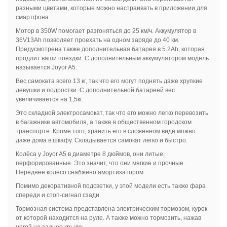
разными цветами, которые можно настраивать в приложении для
смартфона.
Мотор в 350W помогает разгоняться до 25 км/ч. Аккумулятор в
36V13Ah позволяет проехать на одном заряде до 40 км.
Предусмотрена также дополнительная батарея в 5.2Ah, которая
продлит ваши поездки. С дополнительным аккумулятором модель
называется Joyor A5.
Вес самоката всего 13 кг, так что его могут поднять даже хрупкие
девушки и подростки. С дополнительной батареей вес
увеличивается на 1,5кг.
Это складной электросамокат, так что его можно легко перевозить
в багажнике автомобиля, а также в общественном городском
транспорте. Кроме того, хранить его в сложенном виде можно
даже дома в шкафу. Складывается самокат легко и быстро.
Колёса у Joyor A5 в диаметре 8 дюймов, они литые,
перфорированные. Это значит, что они мягкие и прочные.
Переднее колесо снабжено амортизатором.
Помимо декоративной подсветки, у этой модели есть также фара
спереди и стоп-сигнал сзади.
Тормозная система представлена электрическим тормозом, курок
от которой находится на руле. А также можно тормозить, нажав