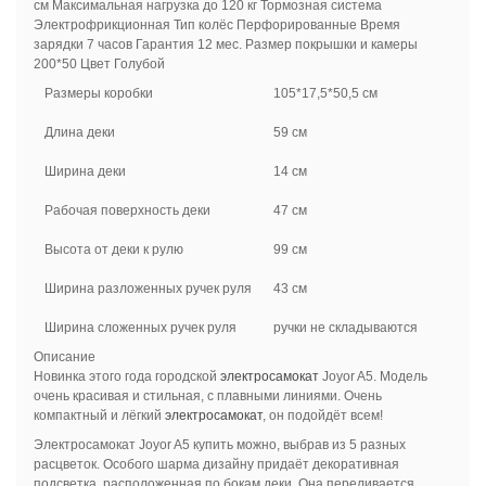
см Максимальная нагрузка до 120 кг Тормозная система
Электрофрикционная Тип колёс Перфорированные Время
зарядки 7 часов Гарантия 12 мес. Размер покрышки и камеры
200*50 Цвет Голубой
Размеры коробки
105*17,5*50,5 см
Длина деки
59 см
Ширина деки
14 см
Рабочая поверхность деки
47 см
Высота от деки к рулю
99 см
Ширина разложенных ручек руля
43 см
Ширина сложенных ручек руля
ручки не складываются
Описание
Новинка этого года городской
электросамокат
Joyor A5. Модель
очень красивая и стильная, с плавными линиями. Очень
компактный и лёгкий
электросамокат
, он подойдёт всем!
Электросамокат Joyor A5 купить можно, выбрав из 5 разных
расцветок. Особого шарма дизайну придаёт декоративная
подсветка, расположенная по бокам деки. Она переливается