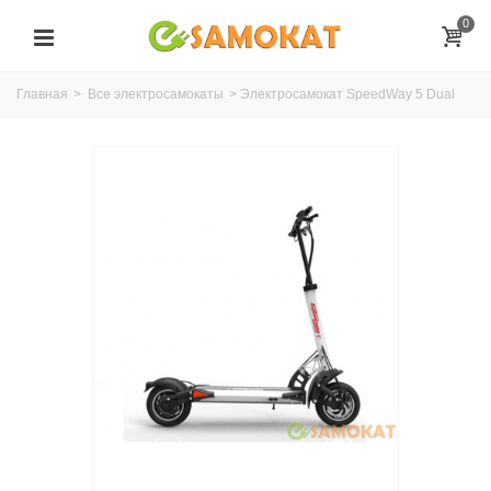
0
Главная
>
Все электросамокаты
>
Электросамокат SpeedWay 5 Dual