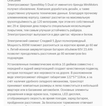
Описание
Электросамокат SpeedWay 5 Dual от именитого бренда MiniMotors
получил обновление. Компания доработала дизайн, а также
существенно улучшила технические данные. Благодаря прочному
алюминиевому корпусу, самокат рассчитан на максимальную
грузоподъёмность до 120 килограмм, при этом его собственный
вес 29 кг. Широкая дека покрыта специальным нескользящим
покрытием, тем самым улучшая устойчивость райдера.
Электротранспорт выпускается в двух цветах: чёрном и белом.
Электрический самокат Спидвей 5 Дуал полноприводный.
Мощность 800W поможет разгоняться за короткое время до 60 км/
ч. Литий-ионная аккумуляторная батарея объёмом 60V 23,4Ah
позволит преодолевать расстояния до 80 километров без
подзарядки.
Установленные пневматические колёса 10 дюймов совместно с
передней и задней амортизацией создают качественную подвеску,
которая поглощает все неровности на дороге. В разложенном
виде электросамокат обладает габаритами 122*57*118см, а за
счёт наличия удобного складного механизма, транспорт
принимает компактные размеры и легко поместиться в небольшой
квартире или в багажнике автомобиля. Основные элементы
управления в виде курков газа, тормоза, LED дисплея,
отображающего скорость во время поездки, заряд батареи,
пройденное расстояние. За безопасное торможение отвечают