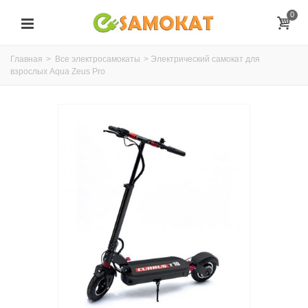
0
Главная
>
Все электросамокаты
>
Электрический самокат для
взрослых Aqua Zeus Pro