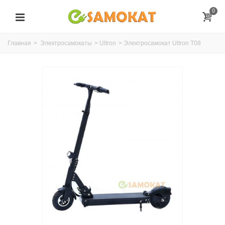
0
Главная
>
Электросамокаты
>
Ultron
>
Электросамокат Ultron T08