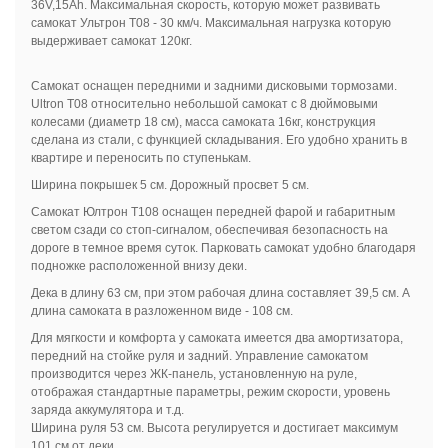
36V,15Ah. Максимальная скорость, которую может развивать
самокат Ультрон Т08 - 30 км/ч. Максимальная нагрузка которую
выдерживает самокат 120кг.
Самокат оснащен передними и задними дисковыми тормозами.
Ultron T08 относительно небольшой самокат с 8 дюймовыми
колесами (диаметр 18 см), масса самоката 16кг, конструкция
сделана из стали, с функцией складывания. Его удобно хранить в
квартире и переносить по ступенькам.
Ширина покрышек 5 см. Дорожный просвет 5 см.
Самокат Юлтрон Т108 оснащен передней фарой и габаритным
светом сзади со стоп-сигналом, обеспечивая безопасность на
дороге в темное время суток. Парковать самокат удобно благодаря
подножке расположенной внизу деки.
Дека в длину 63 см, при этом рабочая длина составляет 39,5 см. А
длина самоката в разложенном виде - 108 см.
Для мягкости и комфорта у самоката имеется два амортизатора,
передний на стойке руля и задний. Управление самокатом
производится через ЖК-панель, установленную на руле,
отображая стандартные параметры, режим скорости, уровень
заряда аккумулятора и т.д.
Ширина руля 53 см. Высота регулируется и достигает максимум
101 см от деки.