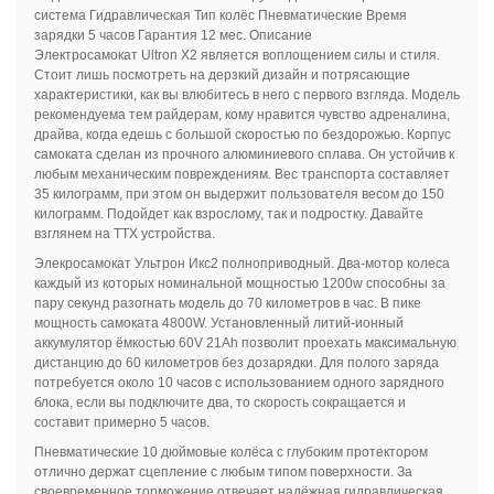
система Гидравлическая Тип колёс Пневматические Время
зарядки 5 часов Гарантия 12 мес. Описание
Электросамокат Ultron X2 является воплощением силы и стиля.
Стоит лишь посмотреть на дерзкий дизайн и потрясающие
характеристики, как вы влюбитесь в него с первого взгляда. Модель
рекомендуема тем райдерам, кому нравится чувство адреналина,
драйва, когда едешь с большой скоростью по бездорожью. Корпус
самоката сделан из прочного алюминиевого сплава. Он устойчив к
любым механическим повреждениям. Вес транспорта составляет
35 килограмм, при этом он выдержит пользователя весом до 150
килограмм. Подойдет как взрослому, так и подростку. Давайте
взглянем на ТТХ устройства.
Элекросамокат Ультрон Икс2 полноприводный. Два-мотор колеса
каждый из которых номинальной мощностью 1200w способны за
пару секунд разогнать модель до 70 километров в час. В пике
мощность самоката 4800W. Установленный литий-ионный
аккумулятор ёмкостью 60V 21Ah позволит проехать максимальную
дистанцию до 60 километров без дозарядки. Для полого заряда
потребуется около 10 часов с использованием одного зарядного
блока, если вы подключите два, то скорость сокращается и
составит примерно 5 часов.
Пневматические 10 дюймовые колёса с глубоким протектором
отлично держат сцепление с любым типом поверхности. За
своевременное торможение отвечает надёжная гидравлическая