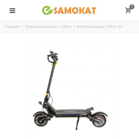
0
Главная
>
Электросамокаты
>
Ultron
>
Электросамокат Ultron X2