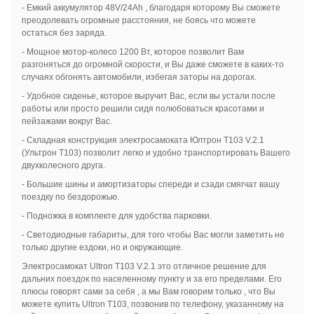
- Емкий аккумулятор 48V/24Ah , благодаря которому Вы сможете
преодолевать огромные расстояния, не боясь что можете
остаться без заряда.
- Мощное мотор-колесо 1200 Вт, которое позволит Вам
разгоняться до огромной скорости, и Вы даже сможете в каких-то
случаях обгонять автомобили, избегая заторы на дорогах.
- Удобное сиденье, которое выручит Вас, если вы устали после
работы или просто решили сидя полюбоваться красотами и
пейзажами вокруг Вас.
- Складная конструкция электросамоката Юлтрон Т103 V.2.1
(Ультрон Т103) позволит легко и удобно транспортировать Вашего
двухколесного друга.
- Большие шины и амортизаторы спереди и сзади смягчат вашу
поездку по бездорожью.
- Подножка в комплекте для удобства парковки.
- Светодиодные габариты, для того чтобы Вас могли заметить не
только другие ездоки, но и окружающие.
Электросамокат Ultron T103 V.2.1 это отличное решение для
дальних поездок по населенному пункту и за его пределами. Его
плюсы говорят сами за себя , а мы Вам говорим только , что Вы
можете купить Ultron T103, позвонив по телефону, указанному на