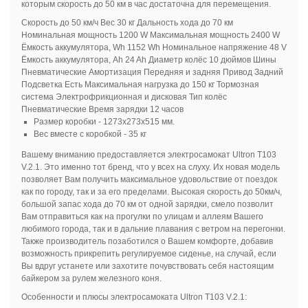
которым скорость до 50 км в час достаточна для перемещения.
Скорость до 50 км/ч Вес 30 кг Дальность хода до 70 км
Номинальная мощность 1200 W Максимальная мощность 2400 W
Ёмкость аккумулятора, Wh 1152 Wh Номинальное напряжение 48 V
Ёмкость аккумулятора, Ah 24 Ah Диаметр колёс 10 дюймов Шины
Пневматические Амортизация Передняя и задняя Привод Задний
Подсветка Есть Максимальная нагрузка до 150 кг Тормозная
система Электрофрикционная и дисковая Тип колёс
Пневматические Время зарядки 12 часов
Размер коробки - 1273х273х515 мм.
Вес вместе с коробкой - 35 кг
Вашему вниманию предоставляется электросамокат Ultron T103
V.2.1. Это именно тот бренд, что у всех на слуху. Их новая модель
позволяет Вам получить максимальное удовольствие от поездок
как по городу, так и за его пределами. Высокая скорость до 50км/ч,
большой запас хода до 70 км от одной зарядки, смело позволит
Вам отправиться как на прогулки по улицам и аллеям Вашего
любимого города, так и в дальние плавания с ветром на перегонки.
Также производитель позаботился о Вашем комфорте, добавив
возможность прикрепить регулируемое сиденье, на случай, если
Вы вдруг устанете или захотите почувствовать себя настоящим
байкером за рулем железного коня.
Особенности и плюсы электросамоката Ultron T103 V.2.1: