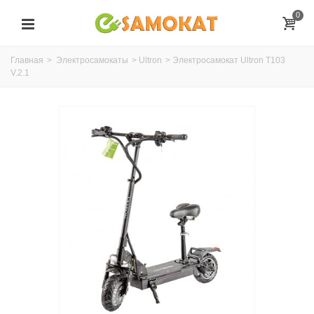
0
Главная
>
Электросамокаты
>
Ultron
>
Электросамокат Ultron T103
V.2.1