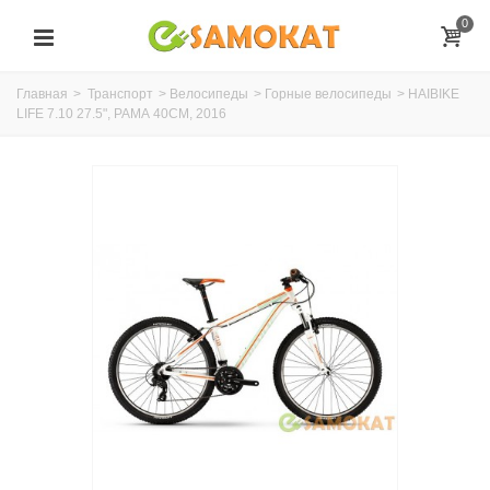
0
Главная
>
Транспорт
>
Велосипеды
>
Горные велосипеды
>
HAIBIKE
LIFE 7.10 27.5", РАМА 40СМ, 2016