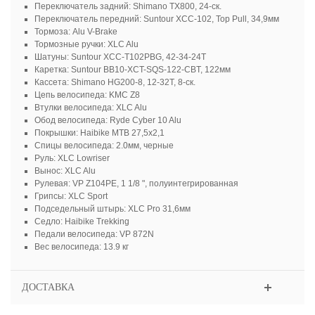
Переключатель задний: Shimano TX800, 24-ск.
Переключатель передний: Suntour XCC-102, Top Pull, 34,9мм
Тормоза: Alu V-Brake
Тормозные ручки: XLC Alu
Шатуны: Suntour XCC-T102PBG, 42-34-24T
Каретка: Suntour BB10-XCT-SQS-122-CBT, 122мм
Кассета: Shimano HG200-8, 12-32T, 8-ск.
Цепь велосипеда: KMC Z8
Втулки велосипеда: XLC Alu
Обод велосипеда: Ryde Cyber ​​10 Alu
Покрышки: Haibike MTB 27,5x2,1
Спицы велосипеда: 2.0мм, черные
Руль: XLC Lowriser
Вынос: XLC Alu
Рулевая: VP Z104PE, 1 1/8 ", полуинтегрированная
Грипсы: XLC Sport
Подседельный штырь: XLC Pro 31,6мм
Седло: Haibike Trekking
Педали велосипеда: VP 872N
Вес велосипеда: 13.9 кг
ДОСТАВКА