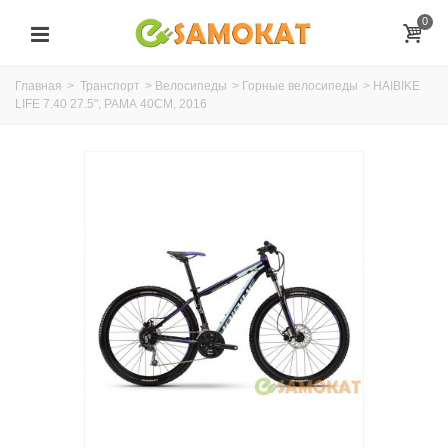
0
Главная
>
Транспорт
>
Велосипеды
>
Горные велосипеды
>
HAIBIKE
LIFE 7.40 27.5", РАМА 40СМ, 2016