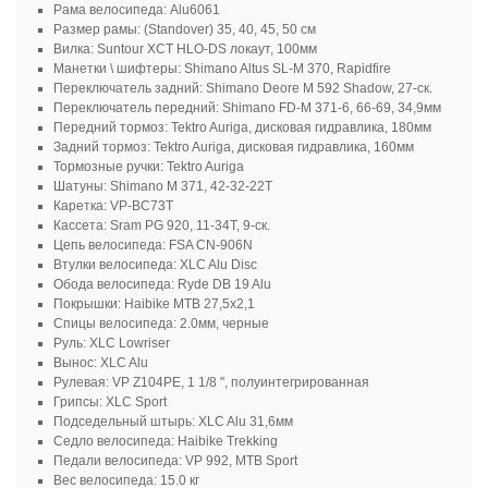
Рама велосипеда: Alu6061
Размер рамы: (Standover) 35, 40, 45, 50 см
Вилка: Suntour XCT HLO-DS локаут, 100мм
Манетки \ шифтеры: Shimano Altus SL-M 370, Rapidfire
Переключатель задний: Shimano Deore M 592 Shadow, 27-ск.
Переключатель передний: Shimano FD-M 371-6, 66-69, 34,9мм
Передний тормоз: Tektro Auriga, дисковая гидравлика, 180мм
Задний тормоз: Tektro Auriga, дисковая гидравлика, 160мм
Тормозные ручки: Tektro Auriga
Шатуны: Shimano M 371, 42-32-22T
Каретка: VP-BC73T
Кассета: Sram PG 920, 11-34T, 9-ск.
Цепь велосипеда: FSA CN-906N
Втулки велосипеда: XLC Alu Disc
Обода велосипеда: Ryde DB 19 Alu
Покрышки: Haibike MTB 27,5x2,1
Спицы велосипеда: 2.0мм, черные
Руль: XLC Lowriser
Вынос: XLC Alu
Рулевая: VP Z104PE, 1 1/8 ", полуинтегрированная
Грипсы: XLC Sport
Подседельный штырь: XLC Alu 31,6мм
Седло велосипеда: Haibike Trekking
Педали велосипеда: VP 992, MTB Sport
Вес велосипеда: 15.0 кг