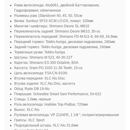
Рама велосипеда: Alu6061, двойной Баттирование,
Гидроформинг, облегченная
Размеры рам; (Standover 40, 45, 50, 55см
Вилка: Suntour SF15-XCM LO-DS, локаут, 100мм
Манетки \ шифтеры: Shimano Deore SL-M610
Переключатель задний: Shimano Deore M610, 30-ск.
Переключатель передний: Shimano FD-M 611-6, 66-69, 34,9мм
Передний тормоз: Tektro Auriga, дисковая гидравлика, 180мм
Задний тормоз: Tektro Auriga, дисковая гидравлика, 160мм
Тормозные ручки: Tektro Auriga
Шатуны: Shimano M 523, 40-30-22T
Каретка: Shimano ES 300 Octalink, BSA
Кассета: Sram PG 1020 11-36 Teeth, 10-ск.
Цепь велосипеда: FSA CN-910N
Втулка передняя: XLC Alu Disc
Втулка задняя: XLC Alu Disc, кассета
Обод: Ryde DB 19 Alu
Покрышки: Schwalbe Smart Sam Performance, 54-622
Спицы: 2.0мм, черные
Руль велосипеда: Haibike Top-Flatbar, 720мм
Вынос: XLC Alu
Рулевая велосипеда: VP Z104PE, 1 1/8 ", полуинтегрированная
Грипсы: XLC Sport
Подседельный штырь: XLC Alu 31,6мм