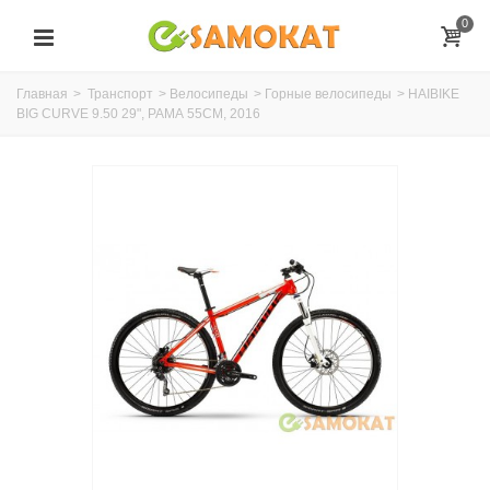
0
Главная
>
Транспорт
>
Велосипеды
>
Горные велосипеды
>
HAIBIKE
BIG CURVE 9.50 29", РАМА 55СМ, 2016