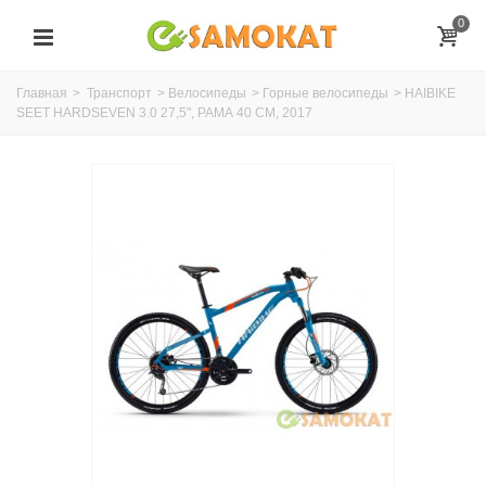
0
Главная
>
Транспорт
>
Велосипеды
>
Горные велосипеды
>
HAIBIKE
SEET HARDSEVEN 3.0 27,5", РАМА 40 СМ, 2017