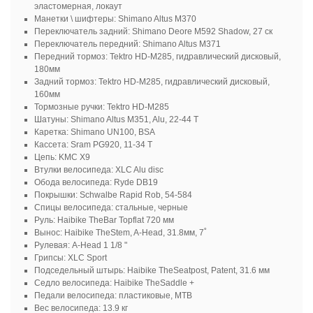
эластомерная, локаут
Манетки \ шифтеры: Shimano Altus M370
Переключатель задний: Shimano Deore M592 Shadow, 27 ск
Переключатель передний: Shimano Altus M371
Передний тормоз: Tektro HD-M285, гидравлический дисковый,
180мм
Задний тормоз: Tektro HD-M285, гидравлический дисковый,
160мм
Тормозные ручки: Tektro HD-M285
Шатуны: Shimano Altus M351, Alu, 22-44 Т
Каретка: Shimano UN100, BSA
Кассета: Sram PG920, 11-34 Т
Цепь: KMC X9
Втулки велосипеда: XLC Alu disc
Обода велосипеда: Ryde DB19
Покрышки: Schwalbe Rapid Rob, 54-584
Спицы велосипеда: стальные, черные
Руль: Haibike TheBar Topflat 720 мм
Вынос: Haibike TheStem, A-Head, 31.8мм, 7˚
Рулевая: A-Head 1 1/8 "
Грипсы: XLC Sport
Подседельный штырь: Haibike TheSeatpost, Patent, 31.6 мм
Седло велосипеда: Haibike TheSaddle +
Педали велосипеда: пластиковые, MTB
Вес велосипеда: 13.9 кг