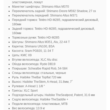
эластомерная, локаут
Манетки \ шифтеры: Shimano Altus M370
Переключатель задний: Shimano Deore M592 Shadow, 27 ск
Переключатель передний: Shimano Altus M371
Передний тормоз: Tektro HD-M285, гидравлический дисковый,
180мм
Задний тормоз: Tektro HD-M285, гидравлический дисковый,
160мм
Тормозные ручки: Tektro HD-M285
Шатуны: Shimano Altus M351, Alu, 22-44 Т
Каретка: Shimano UN100, BSA
Кассета: Sram PG920, 11-34 Т
Цепь: KMC X9
Втулки велосипеда: XLC Alu disc
Обода велосипеда: Ryde DB19
Покрышки: Schwalbe Rapid Rob, 54-584
Спицы велосипеда: стальные, черные
Руль: Haibike TheBar Topflat 720 мм
Вынос: Haibike TheStem, A-Head, 31.8мм, 7˚
Рулевая: A-Head 1 1/8 "
Грипсы: XLC Sport
Подседельный штырь: Haibike TheSeatpost, Patent, 31.6 мм
Седло велосипеда: Haibike TheSaddle +
Педали велосипеда: пластиковые, MTB
Вес велосипеда: 13.9 кг