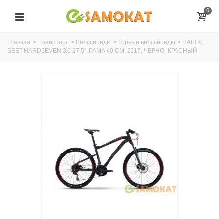
0
Главная
>
Транспорт
>
Велосипеды
>
Горные велосипеды
>
HAIBIKE
SEET HARDSEVEN 3.0 27,5", РАМА 40 СМ, 2017, ЧЕРНО- КРАСНЫЙ