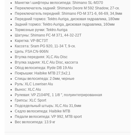
Манетки \ шифтеры велосипеда: Shimano SL-M370
Переключатель задний: Shimano Deore M 592 Shadow, 27-ск.
Переключатель передний: Shimano FD-M 371-6, 66-69, 34,9мм
Передний тормоз: Tektro Auriga, дисковая гидравлика, 180мм
Задний тормоз: Tektro Auriga, дисковая гидравлика, 160мм
Тормозные ручки: Tektro Auriga
Шатуны: Shimano FC-M 371, 44-32-22T
Каретка: VP-BC73T
Кассета: Sram PG 920, 11-34 T, 9-ск.
Цепь: FSA CN-906N
Втулка передняя: XLC Alu Disc
Втулка задняя: XLC Alu Disc, кассета
Обод велосипеда: Ryde DB 19 Alu
Покрышки: Haibike MTB 27,5x2,1
Спицы велосипеда: 2.0мм, черные
Руль: XLC Lowriser Alu
Вынос: XLC Alu
Рулевая: VP Z104PE, 1 1/8 ", полуинтегрированная
Грипсы: XLC Sport
Подседельный штырь: XLC Alu 31,6мм
Седло велосипеда: Haibike MTB
Педали велосипеда: VP 992, MTB sport
Вес велосипеда: 13.9 кг