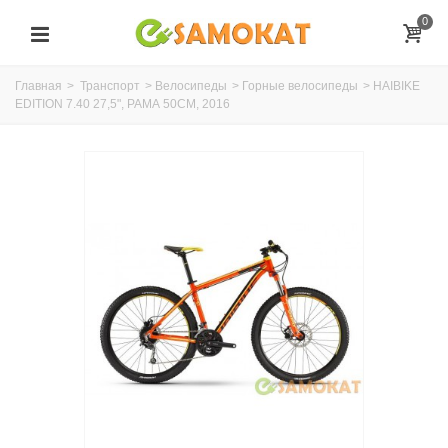
0
Главная
>
Транспорт
>
Велосипеды
>
Горные велосипеды
>
HAIBIKE
EDITION 7.40 27,5", РАМА 50СМ, 2016