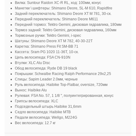
Вилка: Suntour Raidon XC-R RL, ход: 100мм, конус
Манетки \ шифтеры: Shimano Deore, SL-M 610, Rapidfire
Задний переключатель: Shimano Deore XT M 781, 30-ск.
Передний переключатель: Shimano Deore M611
Передний тормоз: Tektro Gemini, дисковая гидравлика, 180мм
Тормоз задний: Tektro Gemini, дисковая гидравлика, 160мм
Тормозные ручки: Tektro Gemini, i-spec
Шатуны: Shimano Deore XT M 782, 40-30-22T
Каретка: Shimano Press Fit SM-BB 71
Кассета: Sram PG 1020 11-36T, 10-ск.
Цепь велосипеда: FSA CN-910N
Втулки: XLC Alu Disc
Обод велосипеда: Ryde DB 19 black
Покрышки: Schwalbe Racing Ralph Performance 29x2,25
Спицы: Sapim Leader 2.0мм, черные
Руль велосипеда: Haibike Top-Flatbar, oversize, 720мм
Вынос: Haibike Alu
Рулевая: FSA No. 57, 1 1/8 ", полуинтегрированная, конус
Грипсы велосипеда: XLC
Подседельный штырь Haibike 31,6mm
Седло велосипеда: Haibike MTB
Педали велосипеда: Wellgo, M224G
Вес велосипеда: 12.7 кг