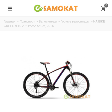
0
Главная
>
Транспорт
>
Велосипеды
>
Горные велосипеды
>
HAIBIKE
GREED 9.10 29", РАМА 55СМ, 2016