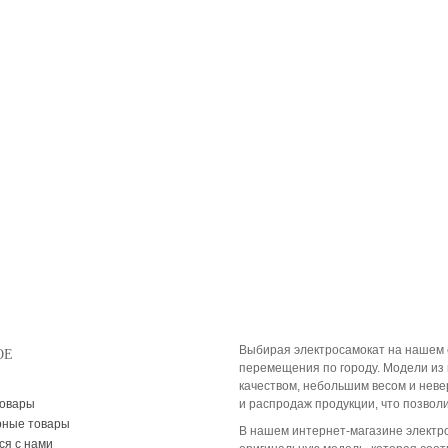
Выбирая электросамокат на нашем 
ОЕ
перемещения по городу. Модели из 
качеством, небольшим весом и нев
товары
и распродаж продукции, что позвол
рные товары
В нашем интернет-магазине электр
ся с нами