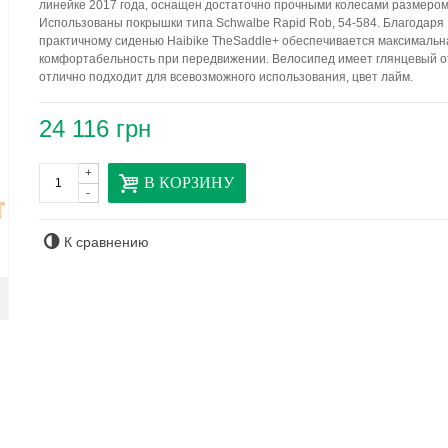
линейке 2017 года, оснащен достаточно прочными колесами размером 
Использованы покрышки типа Schwalbe Rapid Rob, 54-584. Благодаря
практичному сиденью Haibike TheSaddle+ обеспечивается максимальн
комфортабельность при передвижении. Велосипед имеет глянцевый о
отлично подходит для всевозможного использования, цвет лайм.
24 116 грн
+
В КОРЗИНУ
-
К сравнению