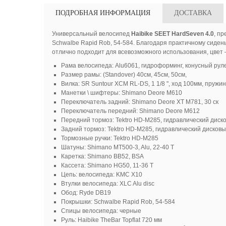
ПОДРОБНАЯ ИНФОРМАЦИЯ
ДОСТАВКА
Универсальный велосипед
Haibike SEET HardSeven 4.0
, п
Schwalbe Rapid Rob, 54-584. Благодаря практичному сиде
отлично подходит для всевозможного использования, цвет 
Рама велосипеда: Alu6061, гидроформинг, конусный рулев
Размер рамы: (Standover) 40см, 45см, 50см,
Вилка: SR Suntour XCM RL-DS, 1 1/8 ", ход 100мм, пруж
Манетки \ шифтеры: Shimano Deore M610
Переключатель задний: Shimano Deore XT M781, 30 ск
Переключатель передний: Shimano Deore M612
Передний тормоз: Tektro HD-M285, гидравлический диск
Задний тормоз: Tektro HD-M285, гидравлический дисков
Тормозные ручки: Tektro HD-M285
Шатуны: Shimano MT500-3, Alu, 22-40 Т
Каретка: Shimano BB52, BSA
Кассета: Shimano HG50, 11-36 Т
Цепь: велосипеда: KMC X10
Втулки велосипеда: XLC Alu disc
Обод: Ryde DB19
Покрышки: Schwalbe Rapid Rob, 54-584
Спицы велосипеда: черные
Руль: Haibike TheBar Topflat 720 мм