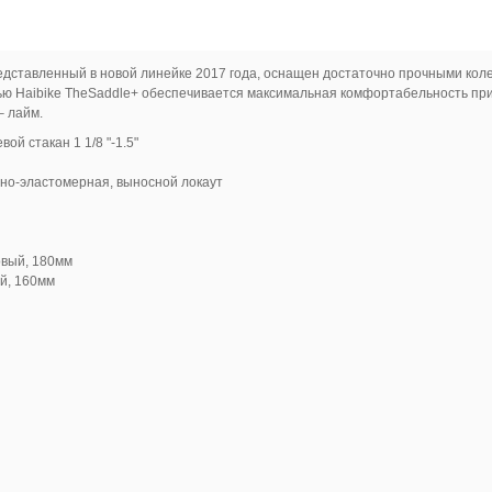
редставленный в новой линейке 2017 года, оснащен достаточно прочными ко
нью Haibike TheSaddle+ обеспечивается максимальная комфортабельность пр
– лайм.
ой стакан 1 1/8 "-1.5"
инно-эластомерная, выносной локаут
овый, 180мм
ый, 160мм