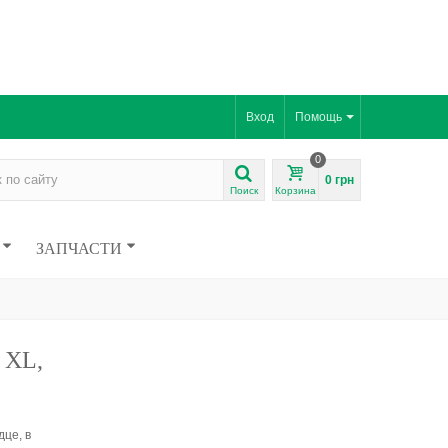
Вход
Помощь
0
0 грн
Поиск
Корзина
ЗАПЧАСТИ
 XL,
дце, в