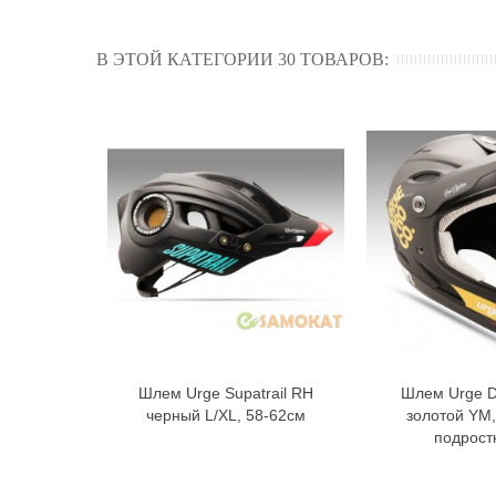
В ЭТОЙ КАТЕГОРИИ 30 ТОВАРОВ:
Шлем Urge Supatrail RH
Шлем Urge Dr
В корзину
В к
черный L/XL, 58-62см
золотой YM,
подрост