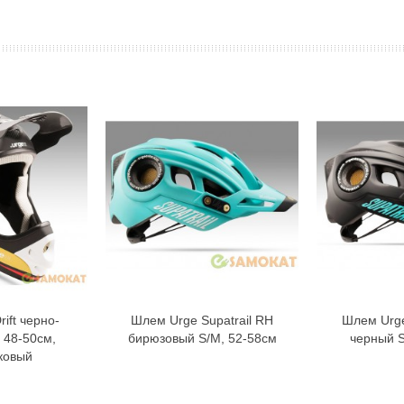
ift черно-
Шлем Urge Supatrail RH
Шлем Urge
орзину
В корзину
 48-50см,
бирюзовый S/M, 52-58см
черный S
ковый