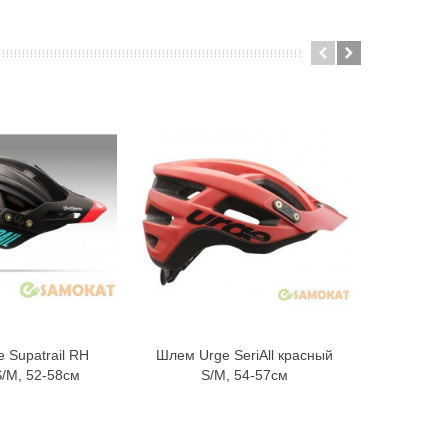
 Supatrail RH
Шлем Urge SeriAll красный
Шлем Ur
В корзину
В корзину
/M, 52-58см
S/M, 54-57см
S