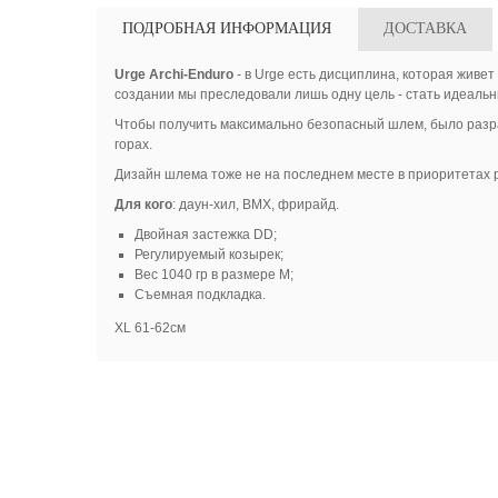
ПОДРОБНАЯ ИНФОРМАЦИЯ
ДОСТАВКА
Urge Archi-Enduro
- в Urge есть дисциплина, которая живет
создании мы преследовали лишь одну цель - стать идеальн
Чтобы получить максимально безопасный шлем, было разра
горах.
Дизайн шлема тоже не на последнем месте в приоритетах р
Для кого
: даун-хил, ВМХ, фрирайд.
Двойная застежка DD;
Регулируемый козырек;
Вес 1040 гр в размере М;
Съемная подкладка.
XL 61-62см