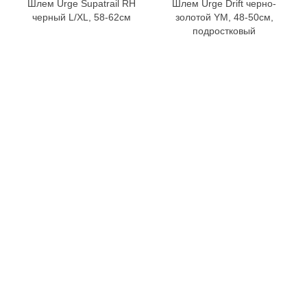
Шлем Urge Supatrail RH
Шлем Urge Drift черно-
черный L/XL, 58-62см
золотой YM, 48-50см,
подростковый