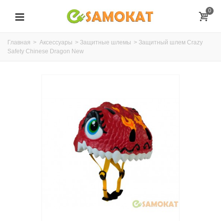
0
Главная
>
Аксессуары
>
Защитные шлемы
>
Защитный шлем Crazy
Safety Chinese Dragon New