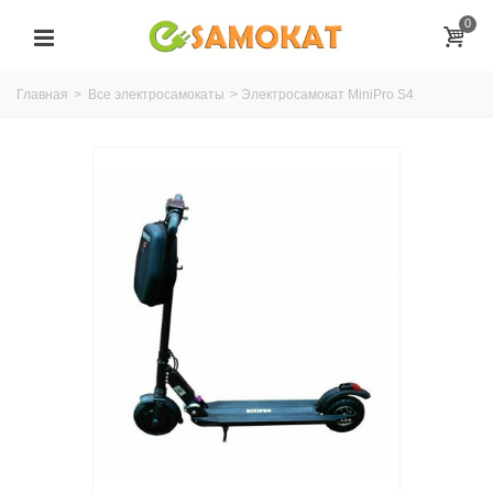
0
Главная
>
Все электросамокаты
>
Электросамокат MiniPro S4