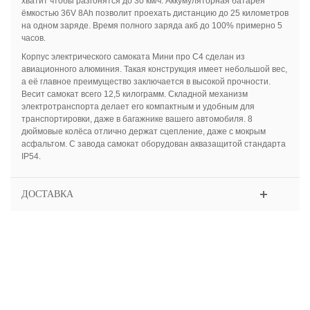
хватит чтобы разгонятся до 30 км/ч. Аккумуляторная батарея
ёмкостью 36V 8Ah позволит проехать дистанцию до 25 километров
на одном заряде. Время полного заряда акб до 100% примерно 5
часов.
Корпус электрического самоката Мини про С4 сделан из
авиационного алюминия. Такая конструкция имеет небольшой вес,
а её главное преимущество заключается в высокой прочности.
Весит самокат всего 12,5 килограмм. Складной механизм
электротранспорта делает его компактным и удобным для
транспортировки, даже в багажнике вашего автомобиля. 8
дюймовые колёса отлично держат сцепление, даже с мокрым
асфальтом. С завода самокат оборудован аквазащитой стандарта
IP54.
ДОСТАВКА