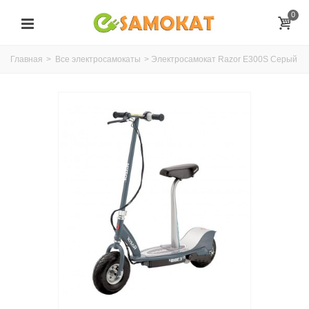
0
Главная
>
Все электросамокаты
>
Электросамокат Razor E300S Серый