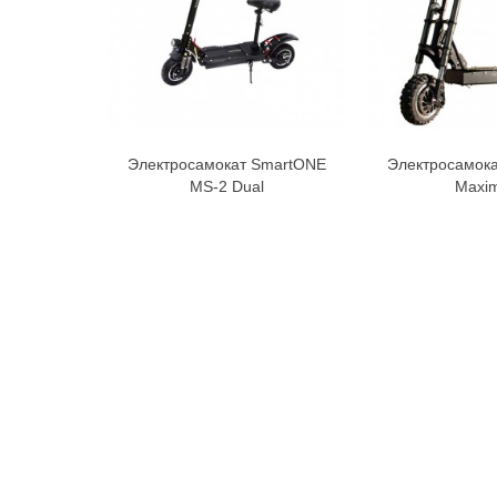
Электросамокат SmartONE
Электросамок
В корзину
В к
MS-2 Dual
Maxi