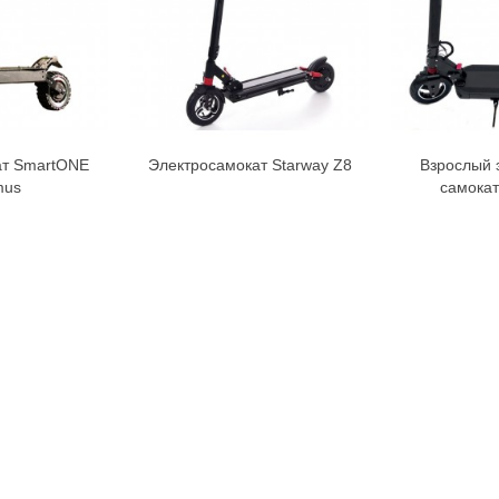
ат SmartONE
Электросамокат Starway Z8
Взрослый 
орзину
В корзину
mus
самокат