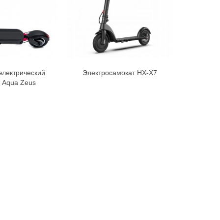
электрический
Электросамокат HX-X7
Взрослы
В корзину
В корзину
 Aqua Zeus