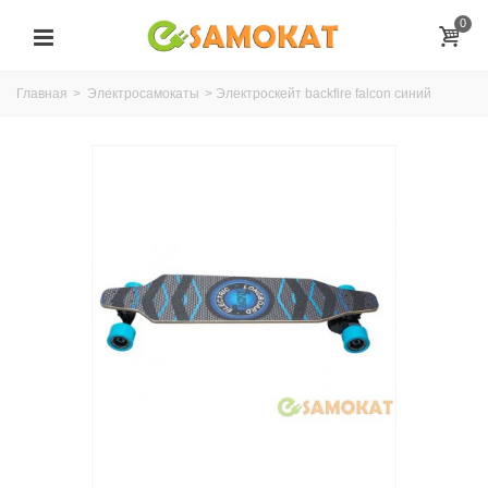
0
Главная
>
Электросамокаты
>
Электроскейт backfire falcon синий