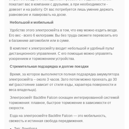
покатает вас в компании с друзьями, а при необходимости -
довезет и на работу. От вас потребуется лишь умение держать
равновесие и лавировать на доске.
Небольшой и мобильный
Удобство этого электроскейта в том, что ему можно ездить везде.
Его вес - всего 6 килограмм. Вы без труда сможете перевозить его
в багажнике автомобиля или в сумке.
В комплект к электроскейту входит небольшой и удобный пульт
дистанционного управления. С его помощью можно управлять
ускорением и торможением устройства.
Стремительная подзарядка и долгие поездки
Время, за которое выполняется полная подзарядка аккумулятора
электроскейта – около 3 часов. Зато потом можно проехать до 30
км! (расстояние зависит от стиля езды, характера поверхности и
веса владельца).
Электроскейт Backfire Falcon оснащен интегрированной системой
торможения: плавное, быстрое торможение в зависимости от
скорости.
Езда на электроскейте Backfire Falcon — это мобильность,
свежесть и истинная свобода передвижения.
Тип: Лонгборд