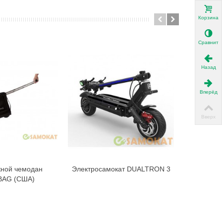
Корзина
Сравнить
Назад
Вперёд
Вверх
ной чемодан
Электросамокат DUALTRON 3
Электро
В корзину
В корзину
AG (США)