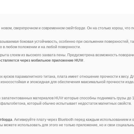
 о новом, сверхпрочном и современном скейтборде. Он на столько хорош, что 
зываемая боковая устойчивость, особенно при скольжении поверхностей, так
о в любом положении и на любой поверхности.
крыта слоем из высокого захвата пены. Предусмотрена возможность поворачи
ествляется через мобильное приложение HUVr
.
х кусков парамагнитного титана, плата имеет отношение прочности к весу. Д
, износостойкая и эпоксидная для обеспечения максимальной прочности изде
 запатентованных материалов HUVr которые способны поднимать грузы до 1
фальтобетона, который обычно испытывает недостаток магнитных свойств.
йтборда
. Активируйте плату через Bluetooth перед каждым использованием и
Вы можете использовать для этого не только приложение, но и свои социальные 