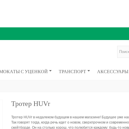
МОКАТЫ С УЦЕНКОЙ
ТРАНСПОРТ
АКСЕССУАРЫ
Тротер HUVr
Тротер HUVr в недалеком будущем в нашем магазине! Будущее уже на
Так говорят тогда, когда речь идет о новом, сверхпрочном и современн
скейтборде. Он на столько хорош, что полюбится каждому: будь-то нов