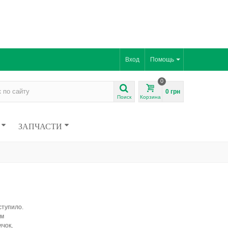
Вход
Помощь
0
0 грн
Поиск
Корзина
ЗАПЧАСТИ
ступило.
ом
ичок,