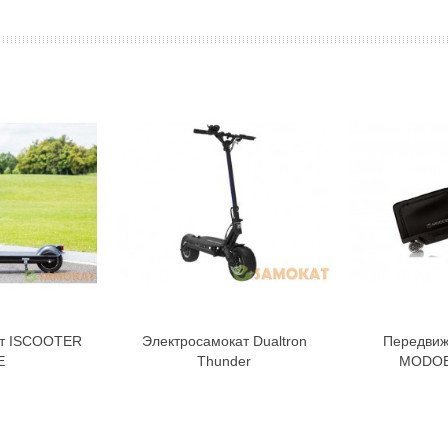
ат ISCOOTER
Электросамокат Dualtron
Передвиж
орзину
В корзину
E
Thunder
MODOB