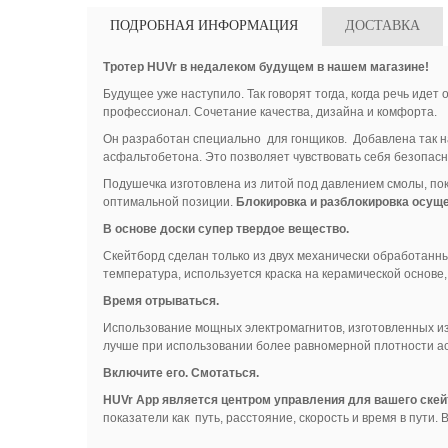
ПОДРОБНАЯ ИНФОРМАЦИЯ
ДОСТАВКА
Тротер HUVr в недалеком будущем в нашем магазине!
Будущее уже наступило. Так говорят тогда, когда речь идет
профессионал. Сочетание качества, дизайна и комфорта.
Он разработан специально для гонщиков. Добавлена так на
асфальтобетона. Это позволяет чувствовать себя безопасн
Подушечка изготовлена из литой под давлением смолы, по
оптимальной позиции.
Блокировка и разблокировка осущ
В основе доски супер твердое вещество.
Скейтборд сделан только из двух механически обработанны
температура, используется краска на керамической основе
Время отрываться.
Использование мощных электромагнитов, изготовленных из
лучше при использовании более равномерной плотности ас
Включите его. Смотаться.
HUVr App является центром управления для вашего ске
показатели как путь, расстояние, скорость и время в пути. 