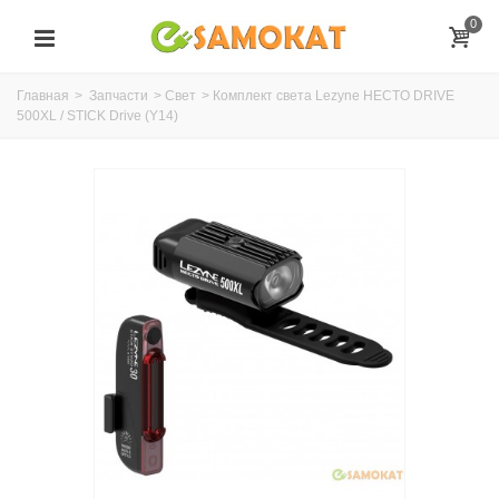
0
Главная
>
Запчасти
>
Свет
>
Комплект света Lezyne HECTO DRIVE
500XL / STICK Drive (Y14)