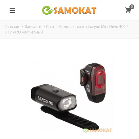
0
Главная
>
Запчасти
>
Свет
>
Комплект света Lezyne Mini Drive 400 /
KTV PRO Pair черный