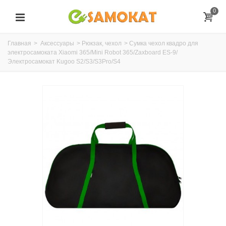
0
Главная
>
Аксессуары
>
Рюкзак, чехол
>
Cумка чехол квадро для
электросамоката Xiaomi 365/Mini Robot 365/Zaxboard ES-9/
Электросамокат Kugoo S2/S3/S3Pro/S4