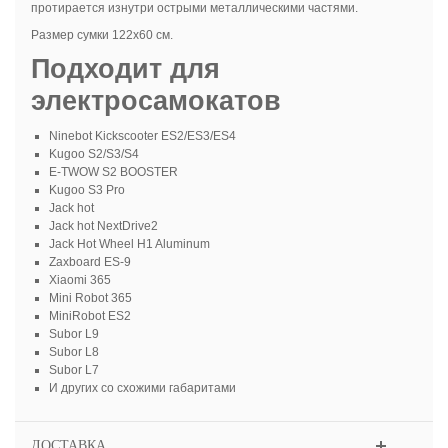
протирается изнутри острыми металлическими частями.
Размер сумки 122х60 см.
Подходит для
электросамокатов
Ninebot Kickscooter ES2/ES3/ES4
Kugoo S2/S3/S4
E-TWOW S2 BOOSTER
Kugoo S3 Pro
Jack hot
Jack hot NextDrive2
Jack Hot Wheel H1 Aluminum
Zaxboard ES-9
Xiaomi 365
Mini Robot 365
MiniRobot ES2
Subor L9
Subor L8
Subor L7
И других со схожими габаритами
ДОСТАВКА