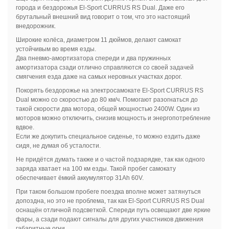
города и бездорожья El-Sport CURRUS RS Dual. Даже его
брутальный внешний вид говорит о том, что это настоящий
внедорожник.
Широкие колёса, диаметром 11 дюймов, делают самокат
устойчивым во время езды.
Два пневмо-амортизатора спереди и два пружинных
амортизатора сзади отлично справляются со своей задачей
смягчения езда даже на самых неровных участках дорог.
Покорять бездорожье на электросамокате El-Sport CURRUS RS
Dual можно со скоростью до 80 км/ч. Помогают разогнаться до
такой скорости два мотора, общей мощностью 2400W. Один из
моторов можно отключить, снизив мощность и энергопотребление
вдвое.
Если же докупить специальное сиденье, то можно ездить даже
сидя, не думая об усталости.
Не придётся думать также и о частой подзарядке, так как одного
заряда хватает на 100 км езды. Такой пробег самокату
обеспечивает ёмкий аккумулятор 31Ah 60V.
При таком большом пробеге поездка вполне может затянуться
допоздна, но это не проблема, так как El-Sport CURRUS RS Dual
оснащён отличной подсветкой. Спереди путь освещают две яркие
фары, а сзади подают сигналы для других участников движения
габаритные огни.