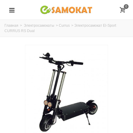
0
Главная
>
Электросамокаты
>
Currus
>
Электросамокат El-Sport
CURRUS RS Dual