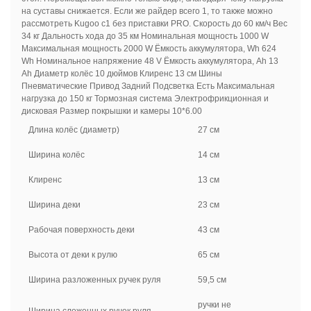
на суставы снижается. Если же райдер всего 1, то также можно
рассмотреть Kugoo c1 без приставки PRO.
Скорость до 60 км/ч Вес
34 кг Дальность хода до 35 км Номинальная мощность 1000 W
Максимальная мощность 2000 W Ёмкость аккумулятора, Wh 624
Wh Номинальное напряжение 48 V Ёмкость аккумулятора, Ah 13
Ah Диаметр колёс 10 дюймов Клиренс 13 см Шины
Пневматические Привод Задний Подсветка Есть Максимальная
нагрузка до 150 кг Тормозная система Электрофрикционная и
дисковая Размер покрышки и камеры 10*6.00
Длина колёс (диаметр)
27 см
Ширина колёс
14 см
Клиренс
13 см
Ширина деки
23 см
Рабочая поверхность деки
43 см
Высота от деки к рулю
65 см
Ширина разложенных ручек руля
59,5 см
ручки не