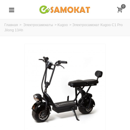
0
Главная
>
Электросамокаты
>
Kugoo
>
Электросамокат Kugoo C1 Pro
Jilong 13Ah