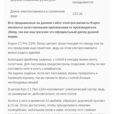
Ширина сложенных ручек руля
складываются
Длина электросамоката в сложенном
120 см
виде
Все продаваемые на данном сайте электросамокаты Kugoo
являются качественными оригиналами от производителя
Jilong, так как наш магазин это официальный дилер данной
марки.
Kugoo C1 Pro 13Ah Jilong сделает ваши поездки по городу или за
его пределами еще приятнее, ведь на этом элеткросамокате
можно ездить вдвоём!
Благодаря двойному сиденью, с собой в поездку можно взять
попутчика. Для пассажира предусмотрены подножки, чтобы он мог
поставить ноги и ехать с комфортом.
На заднее сиденье, если нет пассажира, можно прикрепить и
багажную корзину, так вы сможете брать с собой больше
необходимых вещей.
В целом Куго С1 Про 13Ач напоминает электрический скутер, ведь
по размерам он, действительно, на него похож.
Колёса у него в диаметре 10 дюймов, образуют дорожный просвет
в 13 см. Этого достаточно, чтобы преодолевать лежачих
полицейских, небольшие кочки и ямки, поэтому этот самокат