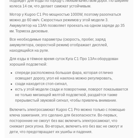
подойдёт для езды по городу с любым качеством дорог. По ширине
колеса 14 см, что делает самокат устойчивым.
Мотор у Kugoo C1 Pro мощностью 1000W, поэтому разогнаться
можно до 60 км/ч. Скоростных режимов у этой модели 3.
Аккумулятор на 13Ah позволяет проехать на одном заряде до 35
км. Тормоза дисковые.
Все необходимые параметры (скорость, пробег, заряд
аккумулятора, скоростной режим) отображает дисплей,
находящийся на руле.
Для езды в тёмное время суток Куга С1 Про 13Ач оборудован
хорошей подсветкой:
спереди расположена большая фара, которая отлично
освещает дорогу, угол её наклона можно регулировать,
сзади находится стоп-сигнал,
есть у этой модели сзади и поворотники, поворот показывается
не только мигающей желтой подсветкой, раздаётся также
прерывистый звуковой сигнал, чтобы привлечь внимание.
Включить электросамокат Kugoo C1 Pro можно только с помощью
ключа зажигания, это сделано для безопасности. Во-первых,
посторонние не смогут без вас включить электросамокат, что
снижает риск угона. Во-вторых, включить его без вас не смогут и
дети, что предотвращает их ушибы и падения.