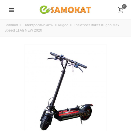
0
Главная
>
Электросамокаты
>
Kugoo
>
Электросамокат Kugoo Max
Speed 11Ah NEW 2020