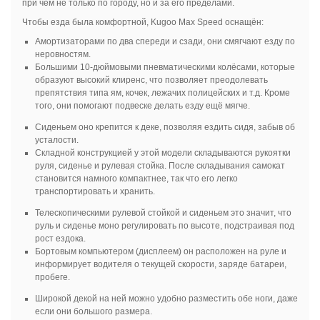
при чём не только по городу, но и за его пределами.
Чтобы езда была комфортной, Kugoo Max Speed оснащён:
Амортизаторами по два спереди и сзади, они смягчают езду по
неровностям.
Большими 10-дюймовыми пневматическими колёсами, которые
образуют высокий клиренс, что позволяет преодолевать
препятствия типа ям, кочек, лежачих полицейских и т.д. Кроме
того, они помогают подвеске делать езду ещё мягче.
Сиденьем оно крепится к деке, позволяя ездить сидя, забыв об
усталости.
Складной конструкцией у этой модели складываются рукоятки
руля, сиденье и рулевая стойка. После складывания самокат
становится намного компактнее, так что его легко
транспортировать и хранить.
Телескопическими рулевой стойкой и сиденьем это значит, что
руль и сиденье моно регулировать по высоте, подстраивая под
рост ездока.
Бортовым компьютером (дисплеем) он расположен на руле и
информирует водителя о текущей скорости, заряде батареи,
пробеге.
Широкой декой на ней можно удобно разместить обе ноги, даже
если они большого размера.