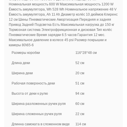
Номинальная мощность 600 W Максимальная мощность 1200 W
Ёмкость аккумулятора, Wh 528 Wh Номинальное напряжение 48 V
Ёмкость аккумулятора, Ah 11 Ah Диаметр колёс 10 дюймов Клиренс
12 см Шины Пневматические Амортизация Передняя и задняя
Привод Задний Подсветка Есть Максимальная нагрузка до 150 кг
Тормозная система Электрофрикционная и дисковая Тип колёс
Пневматические Время зарядки 6.5 часов Гарантия 12 мес.
Максимальное давление в колесе 45 psi Размер покрышки и
камеры 80\65-6
Размеры коробки
116*28*48 см
Длина деки
52 см
Ширина деки
20 см
Рабочая поверхность деки
51 см
Высота от деки к рулю
94 см
Ширина разложенных ручек руля
60 см
Ширина сложенных ручек руля
22 см
Длинна самоката в сложенном виде
114 см