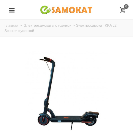
0
Главная
>
Электросамокаты с уценкой
>
Электросамокат KKA L2
Scooter с уценкой