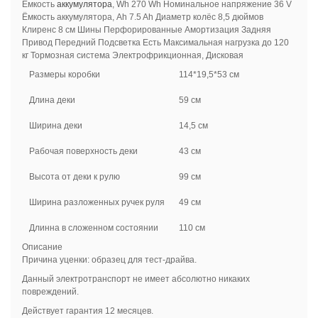
Ёмкость
аккумулятора
, Wh 270 Wh Номинальное напряжение 36 V
Ёмкость аккумулятора, Ah 7.5 Ah Диаметр колёс 8,5 дюймов
Клиренс 8 см Шины Перфорированные Амортизация Задняя
Привод Передний Подсветка Есть Максимальная нагрузка до 120
кг Тормозная система Электрофрикционная, Дисковая
Размеры коробки
114*19,5*53 см
Длина деки
59 см
Ширина деки
14,5 см
Рабочая поверхность деки
43 см
Высота от деки к рулю
99 см
Ширина разложенных ручек руля
49 см
Длинна в сложенном состоянии
110 см
Описание
Причина уценки: образец для тест-драйва.
Данный электротранспорт не имеет абсолютно никаких
повреждений.
Действует гарантия 12 месяцев.