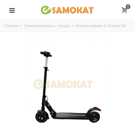
0
Главная
>
Электросамокаты
>
Kugoo
>
Электросамокат E-Scooter S4