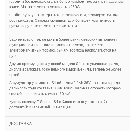
городу и бездорожью станут более комфортнее за счет надувных
колес. Мотор самоката мощностью 250W.
Стойка руля у Е-Скутер С4 телескопическая, регулируется под
рост райдера. Самокат складной, для большей компактности
рукоятки руля тоже можно сложить вниз.
Заднее крыло, так же как и в более ранних версиях выполняет
функцию фрикционного (ножного) тормоза, так же есть
электромагнитный тормоз, рычаги тормоза располагаются на
руле.
Другие преимущества у новой модели S4 - это усиленная рама,
дисплей самоката тоже немного видоизменили, теперь он более
яркий.
Аккумулятор у самоката S4 объёмом 8.8Ah 36V на таком заряде
дальность хода составит 30 км. Максимальная скорость которую
способен развивать самокат 30 км/ч.
Купить новинку E-Scooter S4 в Киеве можно у нас на сайте, с
доставкой* и гарантией 12 месяцев.
ДОСТАВКА