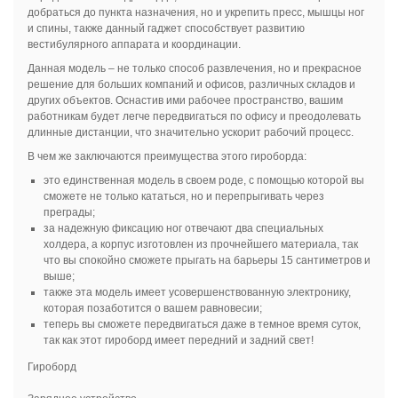
добраться до пункта назначения, но и укрепить пресс, мышцы ног
и спины, также данный гаджет способствует развитию
вестибулярного аппарата и координации.
Данная модель – не только способ развлечения, но и прекрасное
решение для больших компаний и офисов, различных складов и
других объектов. Оснастив ими рабочее пространство, вашим
работникам будет легче передвигаться по офису и преодолевать
длинные дистанции, что значительно ускорит рабочий процесс.
В чем же заключаются преимущества этого гироборда:
это единственная модель в своем роде, с помощью которой вы
сможете не только кататься, но и перепрыгивать через
преграды;
за надежную фиксацию ног отвечают два специальных
холдера, а корпус изготовлен из прочнейшего материала, так
что вы спокойно сможете прыгать на барьеры 15 сантиметров и
выше;
также эта модель имеет усовершенствованную электронику,
которая позаботится о вашем равновесии;
теперь вы сможете передвигаться даже в темное время суток,
так как этот гироборд имеет передний и задний свет!
Гироборд