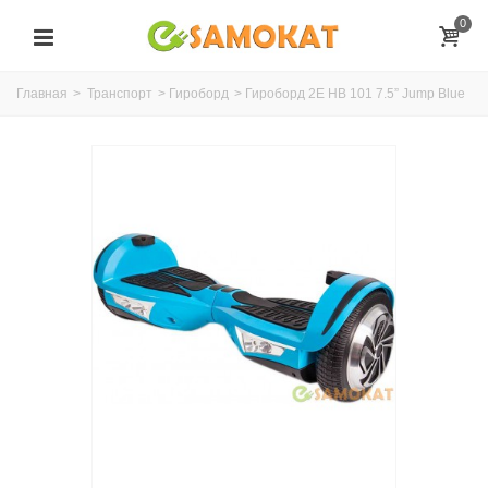
0
Главная
>
Транспорт
>
Гироборд
>
Гироборд 2Е HB 101 7.5” Jump Blue