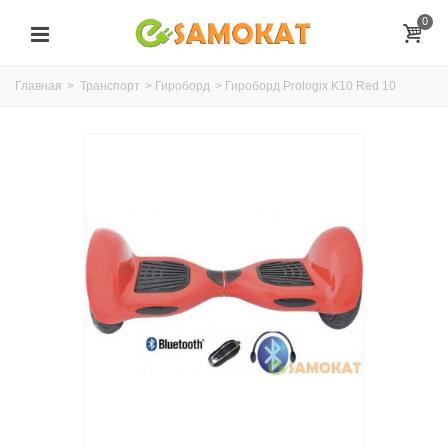
0
Главная
>
Транспорт
>
Гироборд
>
Гироборд Prologix K10 Red 10