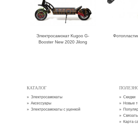
Электросамокат Kugoo G-
Фотопласти
В корзину
В к
Booster New 2020 Jilong
КАТАЛОГ
ПОЛЕЗН
»
Электросамокаты
»
Скидки
»
Аксессуары
»
Новые 
»
Электросамокаты с уценкой
»
Популя
»
Связать
»
Карта с