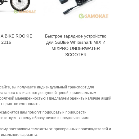
HAIBIKE ROOKIE
Быстрое зарядное устройство
Велок
В корзину
В корзину
 2016
для SuBlue Whiteshark MIX И
Eu
MIXPRO UNDERWATER
SCOOTER
сайте, вы получаете индивидуальный транспорт для
каталога отличаются доступной ценой, оригинальным
ероятной маневренностью! Предлагаем оценить наличие акций
ит приятно сэкономить.
осамокатов вам помогут подобрать и приобрести
ветствует вашему образу жизни и предпочтениям.
этому поставляем самокаты от проверенных производителей и
тимального варианта.