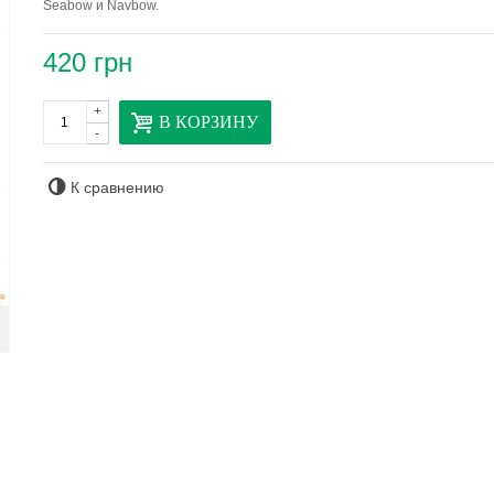
Seabow и Navbow.
420 грн
+
В КОРЗИНУ
-
К сравнению