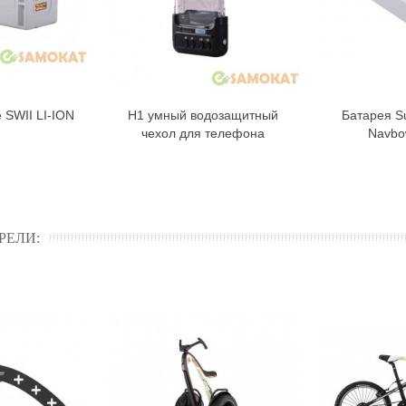
 SWII LI-ION
Н1 умный водозащитный
Батарея S
орзину
В корзину
чехол для телефона
Navbo
РЕЛИ: