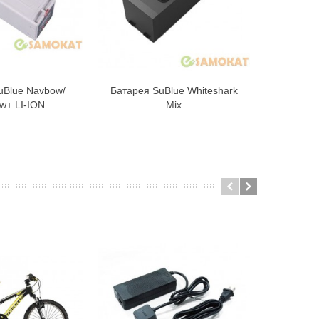
uBlue Navbow/
Батарея SuBlue Whiteshark
Батарея W
В корзину
В корзину
w+ LI-ION
Mix