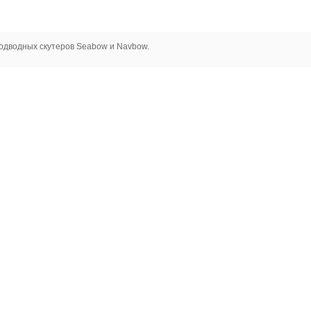
одводных скутеров Seabow и Navbow.