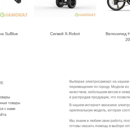
на SuBlue
Сигвей X-Robot
Велосипед 
орзину
В корзину
20
Выбирая электросамокат на нашем 
ОЕ
перемещения по городу. Модели из 
качеством, небольшим весом и нев
товары
и распродаж продукции, что позвол
рные товары
В нашем интернет-магазине электр
ся с нами
оригинальную модель, которая соот
айта
Мы знаем и любим свою работу, по
готовы оказать помощь в выборе оп