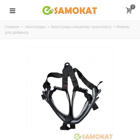
0
Главная
>
Аксессуары
>
Аксессуары к водному транспорту
>
Ремень
для дайвинга