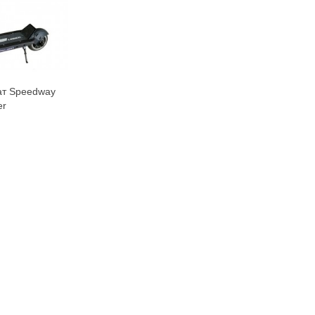
ат Speedway
орзину
er