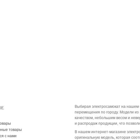
Выбирая электросамокат на нашем 
ОЕ
перемещения по городу. Модели из 
качеством, небольшим весом и нев
товары
и распродаж продукции, что позвол
рные товары
В нашем интернет-магазине электр
ся с нами
оригинальную модель, которая соот