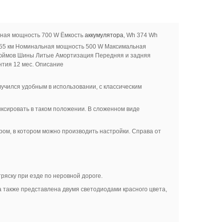
ьная мощность 700 W Ёмкость
аккумулятора
, Wh 374 Wh
до 55 км Номинальная мощность 500 W Максимальная
 дюймов Шины Литые Амортизация Передняя и задняя
нтия 12 мес. Описание
учился удобным в использовании, с классическим
фиксировать в таком положении. В сложенном виде
ом, в котором можно производить настройки. Справа от
ряску при езде по неровной дороге.
 также представлена двумя светодиодами красного цвета,