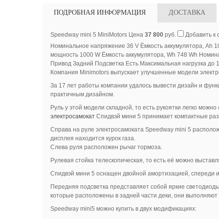
ПОДРОБНАЯ ИНФОРМАЦИЯ
ДОСТАВКА
Speedway mini 5 MiniMotors Цена
37 800
руб.
Добавить к 
Номинальное напряжение 36 V Ёмкость аккумулятора, Ah 10
мощность 1000 W Ёмкость аккумулятора, Wh 748 Wh Номина
Привод Задний Подсветка Есть Максимальная нагрузка до 1
Компания Minimotors выпускает улучшенные модели электро
За 17 лет работы компании удалось вывести дизайн и функ
практичным дизайном.
Руль у этой модели складной, то есть рукоятки легко можно
электросамокат
Спидвэй мини 5 принимает компактные ра
Справа на руле электросамоката Speedway mini 5 располо
дисплея находится курок газа.
Слева руля расположен рычаг тормоза.
Рулевая стойка телескопическая, то есть её можно выставл
Спидвэй мини 5 оснащен двойной амортизацией, спереди и 
Передняя подсветка представляет собой яркие светодиоды 
которые расположены в задней части деки, они выполняют 
Speedway mini5 можно купить в двух модификациях: