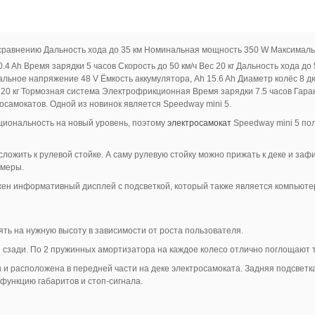
сравнению
Дальность хода до 35 км Номинальная мощность 350 W Максимал
.4 Ah Время зарядки 5 часов
Скорость до 50 км/ч Вес 20 кг Дальность хода 
льное напряжение 48 V Ёмкость аккумулятора, Ah 15.6 Ah Диаметр колёс 8
20 кг Тормозная система Электрофрикционная Время зарядки 7.5 часов Гара
самокатов. Одной из новинок является Speedway mini 5.
циональность на новый уровень, поэтому
электросамокат
Speedway mini 5 пол
 сложить к рулевой стойке. А саму рулевую стойку можно прижать к деке и за
змеры.
жен информативный дисплей с подсветкой, который также является компьютер
ять на нужную высоту в зависимости от роста пользователя.
сзади. По 2 пружинных амортизатора на каждое колесо отлично поглощают т
и расположена в передней части на деке электросамоката. Задняя подсветка
функцию габаритов и стоп-сигнала.