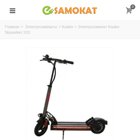
0
Главная
>
Электросамокаты
>
Kaabo
>
Электросамокат Kaabo
Skywalker 10S