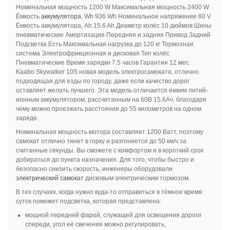
Номинальная мощность 1200 W Максимальная мощность 2400 W
Ёмкость
аккумулятора
, Wh 936 Wh Номинальное напряжение 60 V
Ёмкость аккумулятора, Ah 15.6 Ah Диаметр колёс 10 дюймов Шины
пневматические Амортизация Передняя и задняя Привод Задний
Подсветка Есть Максимальная нагрузка до 120 кг Тормозная
система Электрофрикционная и дисковая Тип колёс
Пневматические Время зарядки 7.5 часов Гарантия 12 мес.
Kaabo Skywalker 10S новая модель электросамоката, отлично
подходящая для езды по городу, даже если качество дорог
оставляет желать лучшего. Эта модель отличается ёмким литий-
ионным аккумулятором, рассчитанным на 60В 15,6Ач, благодаря
чему можно проезжать расстояния до 55 километров на одном
заряде.
Номинальная мощность мотора составляет 1200 Ватт, поэтому
самокат отлично тянет в горку и разгоняется до 50 км/ч за
считанные секунды. Вы сможете с комфортом и в короткий срок
добираться до пункта назначения. Для того, чтобы быстро и
безопасно снизить скорость, инженеры оборудовали
электрический самокат
дисковым электрическим тормозом.
В тех случаях, когда нужно куда-то отправиться в тёмное время
суток поможет подсветка, которая представлена:
мощной передней фарой, служащей для освещения дороги
спереди, угол её свечения можно регулировать,