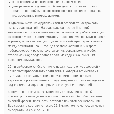
стоп-сигналом, расположенным в заднем крыле,
декоративной подсветкой с боков деки, которая не только
делает внешний вид эффектнее, но и не позволяет остаться
незамеченным в потоке движения.
Выдвижной механизм рулевой стойки позволяет настраивать
высоту руля под себя. На руле располагается бортовой
компьютер, который показывает информацию о пробеге, текущей
скорости и уровне заряда батареи. Также на руле есть курки газа и
тормоза, кнопки активации подсветки и тумблеры переключения
между режимами Eco-Turbo. Для резвого катания и быстрого
набора скорости рекомендуется активировать режим турбо,
второй же (эко) предполагает плавную езду, с экономичным
расходом аккумулятора.
10-ти дюймовые колёса отлично держат сцепление с дорогой и
позволяют преодолевать препятствия, которые возникают на
пути. Для тех ситуаций, когда необходимо передвигаться по
неровной дороге или плитке, предусмотрена система передней и
задней амортизации, которая снижает уровень вибраций.
Корпус электросамоката выполнен из алюминия, который
используют в авиационной промышленности. Это обеспечивает
высокий уровень прочности, оставляя при этом вес небольшим.
Вес самоката составляет всего 22,3 кг, но, тем не менее, он может
выдержать на себе до 120 кг.