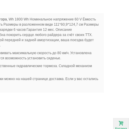
тора
, Wh 1800 Wh Номинальное напряжение 60 V Ёмкость
ь Размеры в разложенном виде 111*60,9*124,7 см Размеры
зарядки 6 часов Гарантия 12 мес. Описание
бна покорить сердце любого райдера за счёт своих ТТХ.
ой передней и задней амортизации, ваша поездка будет
.
ивать максимальную скорость до 80 км/ч. Установлена
тся возможность установить сиденье.
ественные гидравлические тормоза. Складной механизм
и можно на нашей странице доставка. Если у вас остались
Корзина