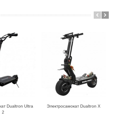
т Dualtron Ultra
Электросамокат Dualtron X
Электро
В корзину
В корзину
2