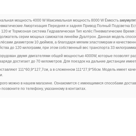
оминальная мощность 4000 W Максимальная мощность 8000 W Ёмкость
аккумуля
евматические Амортизация Передняя и задняя Привод Полный Подсветка Ест
о 120 кг Тормозная система Гидравлическая Тип колёс Пневматические Время 
продолжатель серии мощных самокатов линейки Дуалтрон. Данная модель спосо
ёсами диаметром 10 дюймов, а благодаря мягким эластомерам и качественн
тва до 120 килограмм, при этом собственный вес транспорта 33 килограмма
орудован двумя двигателями общей мощностью 4000W, которые позволят разв
заряде достигает до 70 километров. Для поездок на дальние дистанции имее
ставляют 111*60,9*127,7см, а в сложенном 111*27,9*56см. Модель имеет кач
и.
дорого можно в нашем магазине. Ознакомится с имеющимися способами доставк
позвоните по телефону, указанному в контактах.