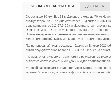
ПОДРОБНАЯ ИНФОРМАЦИЯ
ДОСТАВКА
Скорость до 80 км/ч Вес 33 кг Дальность хода до 70 км Н
аккумулятора, Ah 30 Ah Диаметр колёс 10 дюймов Шины Пн
в сложенном виде 111*27,9*56 см Максимальная нагрузка д
Электросамокат
Dualtron Victor это новинка 2021 года и 
Новый
электрический самокат
оснащён пневматическими кол
более комфортной. Максимальная грузоподъёмность устройс
Полноприводный
электросамокат
Дуалтрон Виктор 2021 об
ёмкая аккумуляторная батарея 60V 30Ah. Пробег на одном 
Размеры электрического транспорта в разложенном виде со
делает самокат компактным и удобным для транспортировк
Мощный электросамокат Dualtron Victor купить в Киеве не
какие-либо вопросы, заполните форму обратной связи либо 