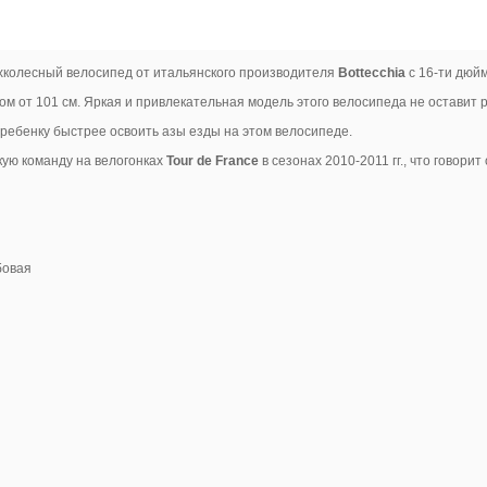
вухколесный велосипед от итальянского производителя
Bottecchia
с 16-ти дюй
ом от 101 см. Яркая и привлекательная модель этого велосипеда не оставит
ебенку быстрее освоить азы езды на этом велосипеде.
ую команду на велогонках
Tour de France
в сезонах 2010-2011 гг., что говори
бовая