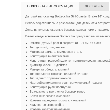
ПОДРОБНАЯ ИНФОРМАЦИЯ
ДОСТАВКА
Детский велосипед Bottecchia Girl Coaster Brake 16
” - д
Велосипед специально разработан для детей от 4 лет рост
Дополнительные съемные боковые колеса помогут вашему р
Велосипеды компании Bottecchia
представляли итальянск
Рекомендуемый рост и возраст: от 101 см, от 4 лет
Тип: детский, для девочек
Материал рамы: алюминиевая сталь
Конструкция вилки: жесткая
Конструкция рулевой колонки: неинтегрированная, резь
Диаметр колес: 16 дюймов
Материал обода: алюминий
Тип переднего тормоза: ободной (V-Brake)
Тип заднего тормоза: ножной
Настройка положения руля: регулируемый подъем
Конструкция руля: изогнутый
Возможность крепления боковых колес
Боковые колеса: в комплекте
Уровень переднего тормоза: начальный
Количество скоростей: 1
Уровень каретки: начальный