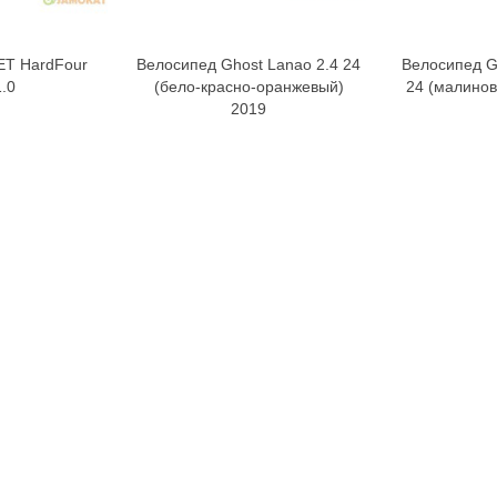
ET HardFour
Велосипед Ghost Lanao 2.4 24
Велосипед G
орзину
В корзину
1.0
(бело-красно-оранжевый)
24 (малинов
2019