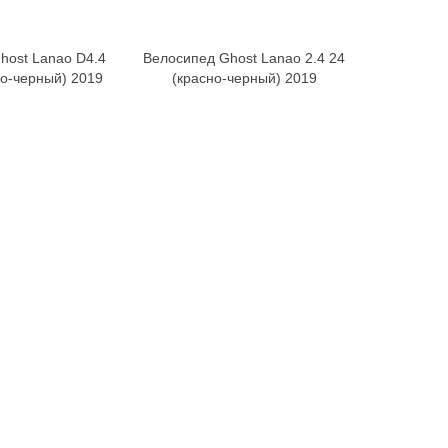
host Lanao D4.4
Велосипед Ghost Lanao 2.4 24
Велос
В корзину
В корзину
о-черный) 2019
(красно-черный) 2019
SPACE NO.