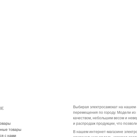
Выбирая электросамокат на нашем 
ОЕ
перемещения по городу. Модели из 
качеством, небольшим весом и нев
товары
и распродаж продукции, что позвол
рные товары
В нашем интернет-магазине электр
ся с нами