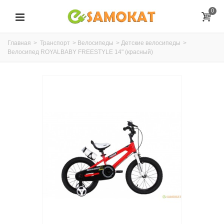
0
Главная
>
Транспорт
>
Велосипеды
>
Детские велосипеды
>
Велосипед ROYALBABY FREESTYLE 14" (красный)