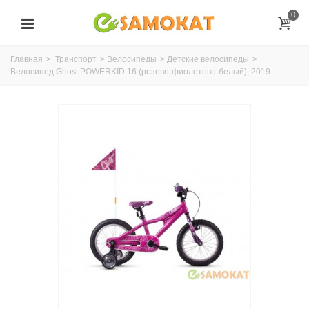
0
Главная
>
Транспорт
>
Велосипеды
>
Детские велосипеды
>
Велосипед Ghost POWERKID 16 (розово-фиолетово-белый), 2019