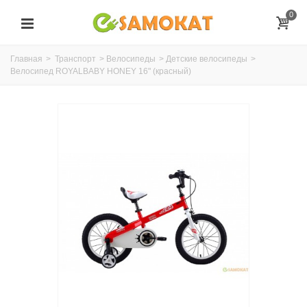
0
Главная
>
Транспорт
>
Велосипеды
>
Детские велосипеды
>
Велосипед ROYALBABY HONEY 16" (красный)