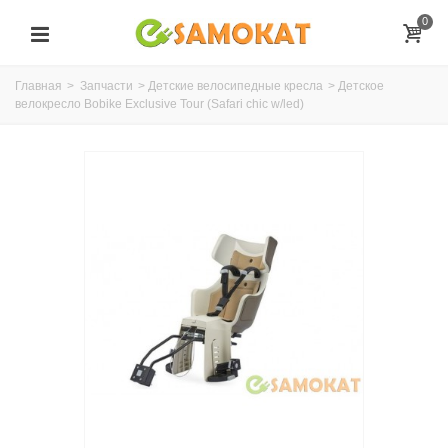
0
Главная
>
Запчасти
>
Детские велосипедные кресла
>
Детское
велокресло Bobike Exclusive Tour (Safari chic w/led)