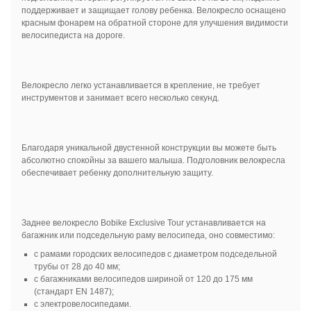
поддерживает и защищает голову ребенка. Велокресло оснащено
красным фонарем на обратной стороне для улучшения видимости
велосипедиста на дороге.
Велокресло легко устанавливается в крепление, не требует
инструментов и занимает всего несколько секунд.
Благодаря уникальной двустенной конструкции вы можете быть
абсолютно спокойны за вашего малыша. Подголовник велокресла
обеспечивает ребенку дополнительную защиту.
Заднее велокресло Bobike Exclusive Tour устанавливается на
багажник или подседельную раму велосипеда, оно совместимо:
с рамами городских велосипедов с диаметром подседельной
трубы от 28 до 40 мм;
с багажниками велосипедов шириной от 120 до 175 мм
(стандарт EN 1487);
с электровелосипедами.