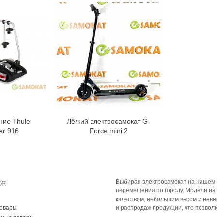
ние Thule
Лёгкий электросамокат G-
орзину
В корзину
er 916
Force mini 2
Выбирая электросамокат на нашем 
ОЕ
перемещения по городу. Модели из 
качеством, небольшим весом и нев
товары
и распродаж продукции, что позвол