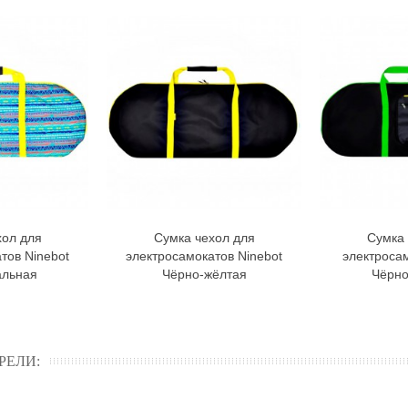
хол для
Сумка чехол для
Сумка 
орзину
В корзину
тов Ninebot
электросамокатов Ninebot
электросам
альная
Чёрно-жёлтая
Чёрно
РЕЛИ: