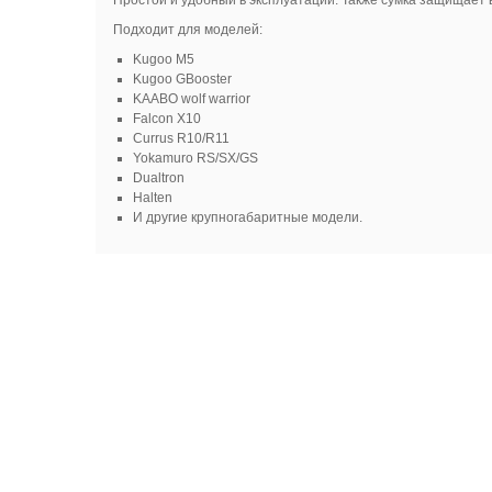
Простой и удобный в эксплуатации. Также сумка защищает 
Подходит для моделей:
Kugoo M5
Kugoo GBooster
KAABO wolf warrior
Falcon X10
Currus R10/R11
Yokamuro RS/SX/GS
Dualtron
Halten
И другие крупногабаритные модели.