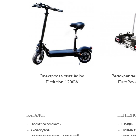
Электросамокат Aqiho
Велокрепле
В корзину
В к
Evolution 1200W
EuroPow
КАТАЛОГ
ПОЛЕЗН
»
Электросамокаты
»
Скидки
»
Аксессуары
»
Новые 