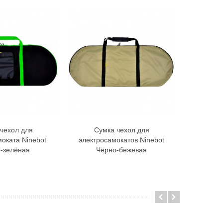
чехол для
Сумка чехол для
Сум
В корзину
В корзину
оката Ninebot
электросамокатов Ninebot
электро
-зелёная
Чёрно-бежевая
Чёрн